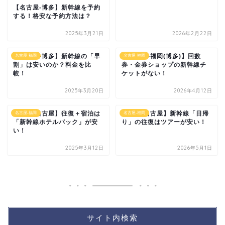
【名古屋-博多】新幹線を予約
する！格安な予約方法は？
2025年3月21日
2026年2月22日
【名古屋-博多】新幹線の「早
【名古屋-福岡(博多)】回数
名古屋-福岡
名古屋-福岡
割」は安いのか？料金を比
券・金券ショップの新幹線チ
較！
ケットがない！
2025年3月20日
2026年4月12日
【博多-名古屋】往復＋宿泊は
【博多-名古屋】新幹線「日帰
名古屋-福岡
名古屋-福岡
「新幹線ホテルパック」が安
り」の往復はツアーが安い！
い！
2025年3月12日
2026年5月1日
サイト内検索