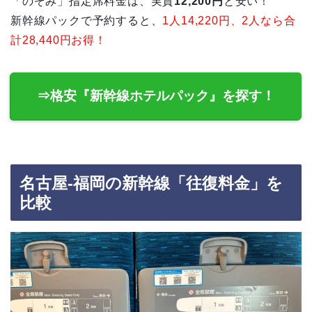
「のぞみ」指定席料金は、実質
12,200円
と安い！
新幹線パックで予約すると、
1人14,220円、2人なら合
計28,440円お得！
⇒格安『新幹線ホテルパック』を探す！
名古屋‐福岡の新幹線「往復料金」を
比較