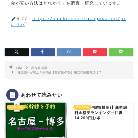
金が安い方法はどれか？」を調査・研究しています。
https://shinkansen-kakuyasu.net/pr
BLOG：
ofile/
HOME
名古屋-福岡
往復割引が廃止！新幹線【名古屋-博多】格安な往復方法は？
あわせて読みたい
【名古屋-福岡(博多)】新幹線
名古屋-福岡
名古屋-福岡
料金格安ランキング⇒往復
14,200円お得！