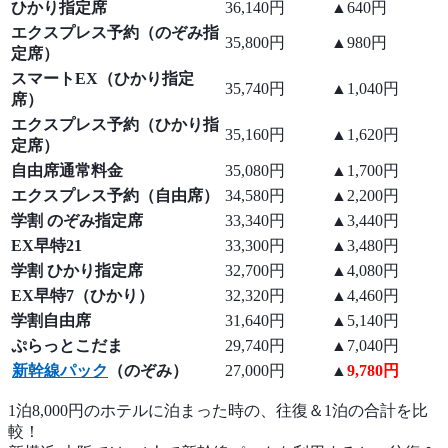
ひかり指定席
36,140円
▲640円
エクスプレス予約（のぞみ指
35,800円
▲980円
定席）
スマートEX（ひかり指定
35,740円
▲1,040円
席）
エクスプレス予約（ひかり指
35,160円
▲1,620円
定席）
自由席通常料金
35,080円
▲1,700円
エクスプレス予約（自由席）
34,580円
▲2,200円
学割 のぞみ指定席
33,340円
▲3,440円
EX早特21
33,300円
▲3,480円
学割 ひかり指定席
32,700円
▲4,080円
EX早特7（ひかり）
32,320円
▲4,460円
学割自由席
31,640円
▲5,140円
ぷらっとこだま
29,740円
▲7,040円
新幹線パック
（のぞみ）
27,000円
▲
9,780円
1泊8,000円のホテルに泊まった時の、往復＆1泊の合計を比
較！