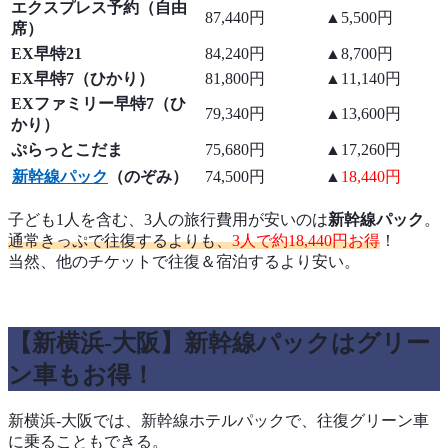
エクスプレス予約（自由
87,440円
▲5,500円
席）
EX早特21
84,240円
▲8,700円
EX早特7（ひかり）
81,800円
▲11,140円
EXファミリー早特7（ひ
79,340円
▲13,600円
かり）
ぷらっとこだま
75,680円
▲17,260円
新幹線パック
（のぞみ）
74,500円
▲
18,440円
子ども1人を含む、3人の旅行費用が安いのは
新幹線パック
。
通常きっぷで往復するよりも、
3人で約18,440円お得
！
当然、他のチケットで往復＆宿泊するより安い。
【新横浜-大阪】新幹線パックはグリー
ン車もお得！
新横浜-大阪では、新幹線ホテルパックで、往復グリーン車
に乗ることもできる。