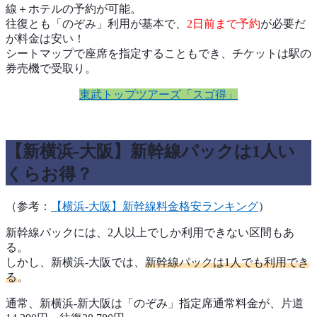
線＋ホテルの予約が可能。
往復とも「のぞみ」利用が基本で、
2日前まで予約
が必要だ
が料金は安い！
シートマップで座席を指定することもでき、チケットは駅の
券売機で受取り。
東武トップツアーズ「スゴ得」
【新横浜-大阪】新幹線パックは1人い
くらお得？
（参考：
【横浜-大阪】新幹線料金格安ランキング
）
新幹線パックには、2人以上でしか利用できない区間もあ
る。
しかし、新横浜-大阪では、
新幹線パックは1人でも利用でき
る
。
通常、新横浜-新大阪は「のぞみ」指定席通常料金が、片道