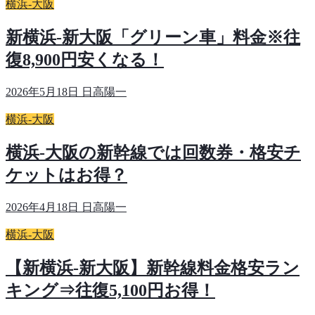
横浜-大阪
新横浜-新大阪「グリーン車」料金※往
復8,900円安くなる！
2026年5月18日
日高陽一
横浜-大阪
横浜-大阪の新幹線では回数券・格安チ
ケットはお得？
2026年4月18日
日高陽一
横浜-大阪
【新横浜-新大阪】新幹線料金格安ラン
キング⇒往復5,100円お得！