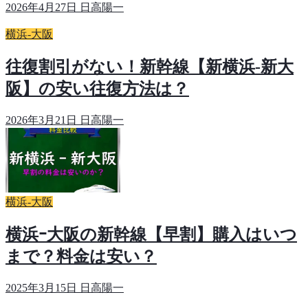
2026年4月27日
日高陽一
横浜-大阪
往復割引がない！新幹線【新横浜-新大
阪】の安い往復方法は？
2026年3月21日
日高陽一
横浜-大阪
横浜ｰ大阪の新幹線【早割】購入はいつ
まで？料金は安い？
2025年3月15日
日高陽一