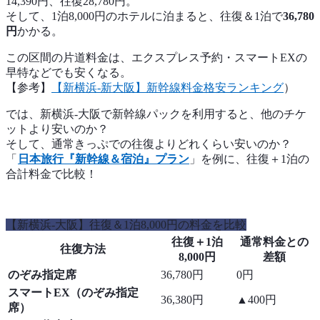
14,390円、往復28,780円。
そして、1泊8,000円のホテルに泊まると、往復＆1泊で
36,780
円
かかる。
この区間の片道料金は、エクスプレス予約・スマートEXの
早特などでも安くなる。
【参考】
【新横浜-新大阪】新幹線料金格安ランキング
）
では、新横浜-大阪で新幹線パックを利用すると、他のチケ
ットより安いのか？
そして、通常きっぷでの往復よりどれくらい安いのか？
「
日本旅行『新幹線＆宿泊』プラン
」を例に、往復＋1泊の
合計料金で比較！
【新横浜-大阪】往復＆1泊8,000円の料金を比較
往復＋1泊
通常料金との
往復方法
8,000円
差額
のぞみ指定席
36,780円
0円
スマートEX（のぞみ指定
36,380円
▲400円
席）