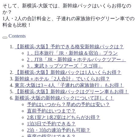
そして、新横浜-大阪では、新幹線パックはいくらお得なの
か？
1人・2人の合計料金と、子連れの家族旅行やグリーン車での
料金も比較！
Contents
【新横浜-大阪】予約できる格安新幹線パックは？
1．日本旅行「JR・新幹線＆宿泊」プラン
2．JTB「JR・新幹線＋ホテルパックツアー」
3．東武トップツアーズ「スゴ得」
【新横浜-大阪】新幹線パックは1人いくらお得？
新幹線＋ホテル「2人合計」でいくらお得？
東京-大阪は3～4人「子連れの家族旅行」もお得！
【新横浜-大阪】新幹線パックはグリーン車もお得！
新横浜-大阪の新幹線パックについて詳しく！
予約はいつから？早めの予約は安い？
直前予約はいつまで？
2名1室と1名2室はどちらがお得？
1泊3日で予約できる？
2泊・3泊の連泊予約も可能？
座席の指定はできる？