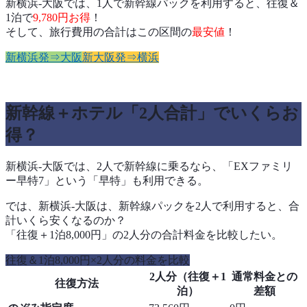
新横浜-大阪では、1人で新幹線パックを利用すると、往復＆
1泊で
9,780円お得
！
そして、旅行費用の合計はこの区間の
最安値
！
新横浜発⇒大阪
新大阪発⇒横浜
新幹線＋ホテル「2人合計」でいくらお
得？
新横浜-大阪では、2人で新幹線に乗るなら、「EXファミリ
ー早特7」という「早特」も利用できる。
では、新横浜-大阪は、新幹線パックを2人で利用すると、合
計いくら安くなるのか？
「往復＋1泊8,000円」の2人分の合計料金を比較したい。
往復＆1泊8,000円×2人分の料金を比較
2人分（往復＋1
通常料金との
往復方法
泊）
差額