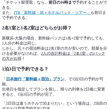
「チケット駅受取」なら、
前日の16時まで
予約することがで
きる。
また、
JTB「新幹線・JR＋ホテルパック・ツアー」
も前日ま
で予約できる。
2名1室と1名2室はどちらがお得？
新横浜-大阪の場合、新幹線パックは1名×2室で予約しても、
1人分の料金は同じ。
しかし、元々の宿泊料金は2名1室の方が安いので、部屋を分
ける必要がなければ、
2人の合計料金は「2名1室」のパック
の方がお得
！
1泊3日で予約できる？
「
日本旅行「新幹線＋宿泊」プラン
」で1泊3日の予約が可
能。
出発日を指定してプランを探し、帰りの列車を2日後に変更
すると、1泊3日の予約が完了。
「2日目は違うホテルで泊まりたい」という場合は、2泊目の
ホテルは別途予約すればOK。