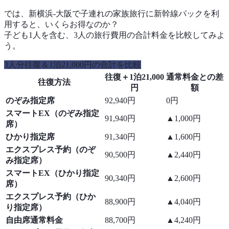
では、新横浜-大阪で子連れの家族旅行に新幹線パックを利
用すると、いくらお得なのか？
子ども1人を含む、3人の旅行費用の合計料金を比較してみよ
う。
3人分往復＆1泊21,000円の合計を比較
往復＋1泊21,000
通常料金との差
往復方法
円
額
のぞみ指定席
92,940円
0円
スマートEX（のぞみ指定
91,940円
▲1,000円
席）
ひかり指定席
91,340円
▲1,600円
エクスプレス予約（のぞ
90,500円
▲2,440円
み指定席）
スマートEX（ひかり指定
90,340円
▲2,600円
席）
エクスプレス予約（ひか
88,900円
▲4,040円
り指定席）
自由席通常料金
88,700円
▲4,240円