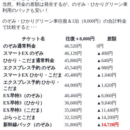
当然、料金の差額は発生するが、のぞみ・ひかりグリーン車
利用のパックも安い！
のぞみ・ひかりグリーン車往復＆1泊（8,000円）の合計料金
で比較すると･･･
チケット名
往復＋8,000円
差額
のぞみ通常料金
46,520円
0円
スマートEX のぞみ
46,120円
▲400円
ひかり・こだま通常料金
45,880円
▲640円
エクスプレス予約 のぞみ
45,540円
▲980円
スマートEX ひかり・こだま
45,480円
▲1,040円
エクスプレス予約 ひかり・
44,900円
▲1,620円
こだま
EX早特3（のぞみ）
40,460円
▲6,060円
EX早特3（ひかり）
36,680円
▲9,840円
EX早特3（こだま）
35,080円
▲11,440円
ぷらっとこだま
32,320円
▲14,200円
新幹線パック（のぞみ）
31,800円
▲
14,720円