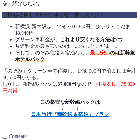
をご紹介したい。
【横浜-大阪】グリーン車に安く乗るポイント
新横浜-新大阪は、のぞみ19,260円、ひかり・こだま
18,940円
グリーン車料金が、
これより安くなる方法は7つ
。
片道料金が最も安いのは「ぷらっとこだま」。
そして、のぞみ往復＆宿泊なら、
最も安い
のは新幹線
ホテルパック
「のぞみ」グリーン車で往復し、1泊8,000円で泊まれば合計
46,520円かかる。
しかし、新幹線パックは
37,600円
なので、
往復＆1泊で8,920
円お得
！
この格安な新幹線パックは
↓ ↓ ↓
日本旅行『新幹線＆宿泊』プラン
Contents