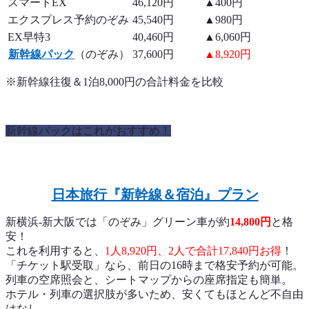
スマートEX
46,120円
▲400円
エクスプレス予約のぞみ
45,540円
▲980円
EX早特3
40,460円
▲6,060円
新幹線パック
（のぞみ）
37,600円
▲8,920円
※新幹線往復＆1泊8,000円の合計料金を比較
新幹線パックはこれがおすすめ！
日本旅行『新幹線＆宿泊』プラン
新横浜-新大阪では「のぞみ」グリーン車が約
14,800円
と格
安！
これを利用すると、
1人8,920円、2人で合計17,840円お得
！
「チケット駅受取」なら、前日の16時まで格安予約が可能。
列車の空席照会と、シートマップからの座席指定も簡単。
ホテル・列車の選択肢が多いため、安くてもほとんど不自由
はなし。