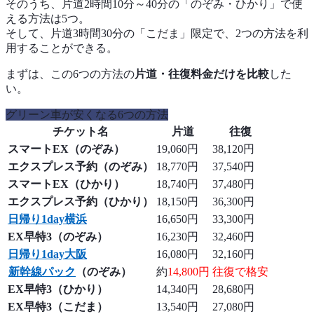
そのうち、片道2時間10分～40分の「のぞみ・ひかり」で使
える方法は5つ。
そして、片道3時間30分の「こだま」限定で、2つの方法を利
用することができる。
まずは、この6つの方法の
片道・往復料金だけを比較
した
い。
グリーン車が安くなる6つの方法
チケット名
片道
往復
スマートEX（のぞみ）
19,060円
38,120円
エクスプレス予約（のぞみ）
18,770円
37,540円
スマートEX（ひかり）
18,740円
37,480円
エクスプレス予約（ひかり）
18,150円
36,300円
日帰り1day横浜
16,650円
33,300円
EX早特3（のぞみ）
16,230円
32,460円
日帰り1day大阪
16,080円
32,160円
新幹線パック
（のぞみ）
約
14,800円
往復で格安
EX早特3（ひかり）
14,340円
28,680円
EX早特3（こだま）
13,540円
27,080円