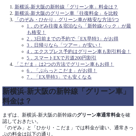
新横浜-新大阪の新幹線「グリーン車」料金は？
新横浜-新大阪のグリーン車「往復料金」を比較
「のぞみ・ひかり」グリーン車が格安な方法5つ
1．のぞみ往復＆宿泊なら「新幹線パック」が最
も格安！
2．3日前までの予約で「EX早特3」がお得
3．日帰りなら「ツアー」が安い！
4．エクスプレス予約はグリーン車も割引料金！
5．スマートEXで片道200円割引
「こだま」は2つの方法でグリーン車もお得！
6．「ぷらっとこだま」がお得！
7．「EX早特3」でも安くなる
新横浜-新大阪の新幹線「グリーン車」
料金は？
まずは、新横浜-新大阪の新幹線の
グリーン車通常料金
を確
認しておきたい。
「のぞみ」と「ひかり・こだま」では料金が違い、通常きっ
ぷの料金は以下の通り。