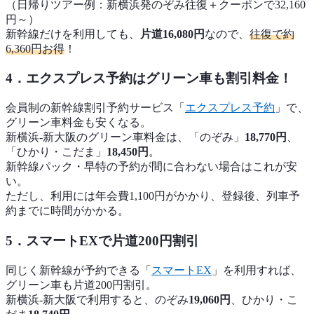
（日帰りツアー例：新横浜発のぞみ往復＋クーポンで32,160
円～）
新幹線だけを利用しても、
片道16,080円
なので、
往復で約
6,360円お得
！
4．エクスプレス予約はグリーン車も割引料金！
会員制の新幹線割引予約サービス「
エクスプレス予約
」で、
グリーン車料金も安くなる。
新横浜-新大阪のグリーン車料金は、「のぞみ」
18,770円
、
「ひかり・こだま」
18,450円
。
新幹線パック・早特の予約が間に合わない場合はこれが安
い。
ただし、利用には年会費1,100円がかかり、登録後、列車予
約までに時間がかかる。
5．スマートEXで片道200円割引
同じく新幹線が予約できる「
スマートEX
」を利用すれば、
グリーン車も片道200円割引。
新横浜-新大阪で利用すると、のぞみ
19,060円
、ひかり・こ