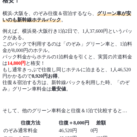
格安！
横浜-大阪を、のぞみ往復＆宿泊するなら、
グリーン車が安
いのも新幹線ホテルパック
。
例えば、横浜発-大阪行き1泊2日で、1人37,600円というパッ
クがある。
このパックで利用するのは「のぞみ」グリーン車と、1泊料
金が8,000円のホテル。
パック料金からホテルの1泊料金を引くと、実質の片道料金
は
14,800円
と格安！
もし通常きっぷで往復し同じホテルに泊まると、1人46,520
円かかるので
8,920円お得
。
往復＆宿泊する方は、新幹線パックを利用した時、「のぞ
み」グリーン車料金は
最安値
。
そして、他のグリーン車料金と往復＆1泊で比較すると…
往復方法
往復＋8,000円
差額
のぞみ通常料金
46,520円
0円