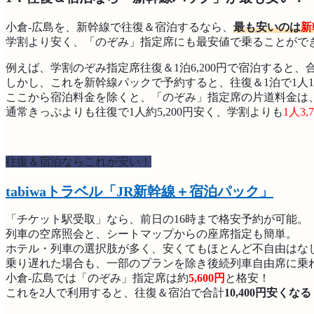
小倉-広島を、新幹線で往復＆宿泊するなら、
最も安いのは
新
学割より安く、「のぞみ」指定席にも最安値で乗ることがで
例えば、学割のぞみ指定席往復＆1泊6,200円で宿泊すると、合計
しかし、これを新幹線パックで予約すると、往復＆1泊で1人17,
ここから宿泊料金を除くと、「のぞみ」指定席の片道料金は
通常きっぷよりも往復で1人約5,200円安く、学割よりも
1人3,
往復＆宿泊ならこれが安い！
tabiwaトラベル「JR新幹線＋宿泊パック」
「チケット駅受取」なら、前日の16時まで格安予約が可能。
列車の空席照会と、シートマップからの座席指定も簡単。
ホテル・列車の選択肢が多く、安くてもほとんど不自由はな
乗り遅れた場合も、一部のプランを除き後続列車自由席に乗
小倉-広島では「のぞみ」指定席は約
5,600円
と格安！
これを2人で利用すると、往復＆宿泊で合計
10,400円安くなる