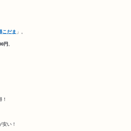
。
得こだま
」。
000円
。
。
。
得！
が安い！