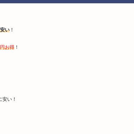
。
安い
！
00円お得
！
に安い！