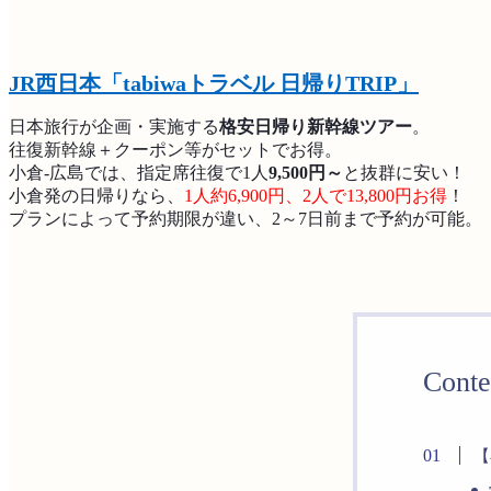
JR西日本「tabiwaトラベル 日帰りTRIP」
日本旅行が企画・実施する
格安日帰り新幹線ツアー
。
往復新幹線＋クーポン等がセットでお得。
小倉-広島では、指定席往復で1人
9,500円～
と抜群に安い！
小倉発の日帰りなら、
1人約6,900円、2人で13,800円
お得
！
プランによって予約期限が違い、2～7日前まで予約が可能。
Conte
【