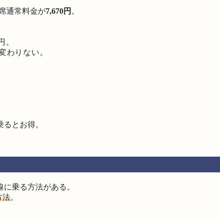
席通常料金が
7,670円
。
0円。
変わりない。
。
乗るとお得。
線に乗る方法がある。
方法
。