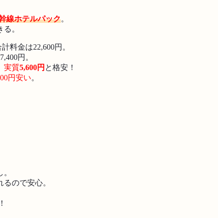
幹線ホテルパック
。
きる。
料金は22,600円。
400円。
、
実質
5,600円
と格安！
700円安い
。
し。
れるので安心。
！