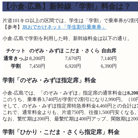
【小倉-広島】新幹線「学割」料金は？
片道101キロ以上の区間では、学生は「学割」で乗車券が2割
【参考】
JRおでかけネット「学生割引乗車券」
小倉-広島で学割を利用した時、新幹線料金は以下の通り。
チケット
のぞみ・みずほ
こだま・さくら
自由席
通常きっぷ
8,200円
7,670円
7,140円
学割
7,450円
6,920円
6,390円
学割「のぞみ・みずほ指定席」料金
小倉-広島では、「のぞみ・みずほ」指定席の通常料金は
8,20
このうち、乗車券3,740円が学割で2割引になり2,990円。（1
そして、のぞみ・みずほ指定席特急券料金4,460円との合計は
これで、通常料金よりも、片道750円、往復1,500円安くなる
なお、繁忙期は200円、最繫忙期は400円アップ、閑散期は20
学割「ひかり・こだま・さくら指定席」料金