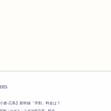
nts
小倉-広島】新幹線「学割」料金は？
学割「のぞみ・みずほ指定席」料金