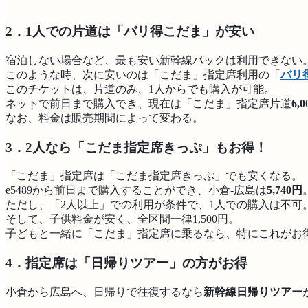
2．1人での片道は「バリ得こだま」が安い
宿泊しない場合など、最も安い新幹線パックは利用できない
このような時、次に安いのは「こだま」指定席利用の「
バリ
このチケットは、片道のみ、1人からでも購入が可能。
ネットで前日まで購入でき、現在は「こだま」指定席片道
6,
なお、料金は販売期間によって変わる。
3．2人なら「こだま指定席きっぷ」もお得！
「こだま」指定席は「こだま指定席きっぷ」でも安くなる。
e5489から前日まで購入することができ、小倉-広島は
5,740円
ただし、「2人以上」での利用が条件で、1人での購入は不可
そして、子供料金が安く、全区間一律1,500円。
子どもと一緒に「こだま」指定席に乗るなら、特にこれがお
4．指定席は「日帰りツアー」の方がお得
小倉から広島へ、日帰りで往復するなら
新幹線日帰りツアー