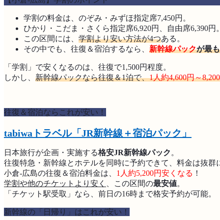
学割の料金は、のぞみ・みずほ指定席7,450円。
ひかり・こだま・さくら指定席6,920円、自由席6,390円
この区間には、
学割より安い方法が4つ
ある。
その中でも、往復＆宿泊するなら、
新幹線パック
が最も
「学割」で安くなるのは、往復で1,500円程度。
しかし、
新幹線パックなら往復＆1泊で、
1人約4,600円～8,2
往復＆宿泊ならこれが安い！
tabiwaトラベル「JR新幹線＋宿泊パック」
日本旅行が企画・実施する
格安JR新幹線パック
。
往復特急・新幹線とホテルを同時に予約できて、料金は抜群
小倉-広島の往復＆宿泊料金は、
1人約5,200
円安くなる
！
学割や他のチケットより安く
、この区間の
最安値
。
「チケット駅受取」なら、前日の16時まで格安予約が可能。
新幹線の「日帰り」はこれが安い！