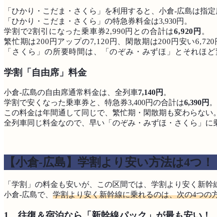
「ひかり・こだま・さくら」を利用すると、小倉-広島は指定
「ひかり・こだま・さくら」の特急券料金は3,930円。
学割で2割引になった乗車券2,990円
との合計は
6,920円
。
繁忙期は200円アップの7,120円、閑散期は200円安い6,72
「さくら」の所要時間は、「のぞみ・みずほ」とそれほど
学割「自由席」料金
小倉-広島の自由席通常料金は、全列車
7,140円
。
学割で安くなった乗車券と、特急券3,400円の合計は
6,390円
。
この料金は年間通して同じで、繁忙期・閑散期も変わらない
全列車同じ料金なので、早い「のぞみ・みずほ・さくら」に
【小倉-広島】学割より安い方法は4つ！
「学割」の料金も安いが、この区間では、学割より安く新幹
小倉-広島で、
学割より安く新幹線に乗れるのは、次の4つの
1．往復＆宿泊なら「新幹線パック」が最も安い！