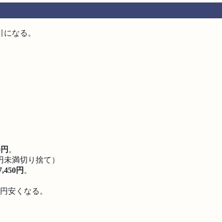
引になる。
0円
。
0円未満切り捨て）
7,450円
。
。
0円安くなる。