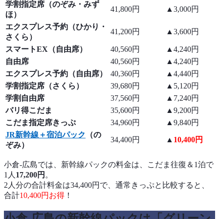
学割指定席（のぞみ・みず
41,800円
▲3,000円
ほ）
エクスプレス予約（ひかり・
41,200円
▲3,600円
さくら）
スマートEX（自由席）
40,560円
▲4,240円
自由席
40,560円
▲4,240円
エクスプレス予約（自由席）
40,360円
▲4,440円
学割指定席（さくら）
39,680円
▲5,120円
学割自由席
37,560円
▲7,240円
バリ得こだま
35,600円
▲9,200円
こだま指定席きっぷ
34,960円
▲9,840円
JR新幹線＋宿泊パック
（の
34,400円
▲
10,400円
ぞみ）
小倉-広島では、新幹線パックの料金は、こだま往復＆1泊で
1人
17,200円
。
2人分の合計料金は34,400円で、通常きっぷと比較すると、
合計
10,400円お得
！
小倉-広島の新幹線パックは「グリーン