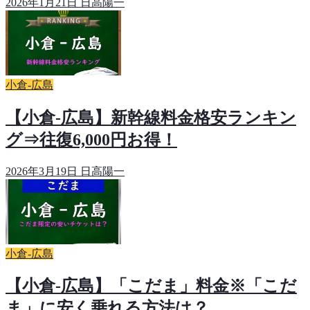
2026年1月21日
日高陽一
小倉-広島
【小倉-広島】新幹線料金格安ランキン
グ⇒往復6,000円お得！
2026年3月19日
日高陽一
小倉-広島
【小倉-広島】「こだま」料金※「こだ
ま」に安く乗れる方法は？