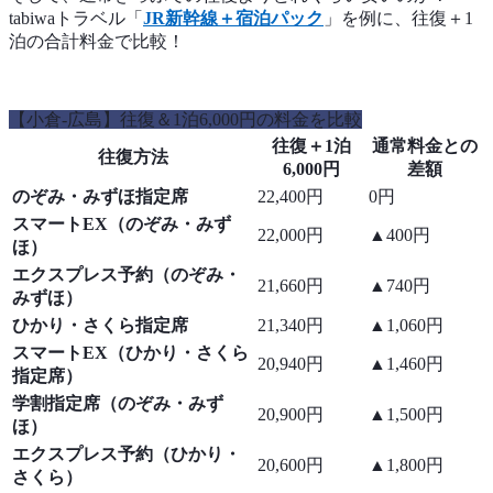
tabiwaトラベル「
JR新幹線＋宿泊パック
」を例に、往復＋1
泊の合計料金で比較！
【小倉-広島】往復＆1泊6,000円の料金を比較
往復＋1泊
通常料金との
往復方法
6,000円
差額
のぞみ・みずほ指定席
22,400円
0円
スマートEX（のぞみ・みず
22,000円
▲400円
ほ）
エクスプレス予約（のぞみ・
21,660円
▲740円
みずほ）
ひかり・さくら指定席
21,340円
▲1,060円
スマートEX（ひかり・さくら
20,940円
▲1,460円
指定席）
学割指定席（のぞみ・みず
20,900円
▲1,500円
ほ）
エクスプレス予約（ひかり・
20,600円
▲1,800円
さくら）