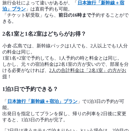
旅行会社によって違いがあるが、「
日本旅行「新幹線＋宿
泊」プラン
」は直前予約も可能。
「チケット駅受取」なら、
前日の16時まで
予約することがで
きる。
2名1室と1名2室はどちらがお得？
小倉-広島では、新幹線パックは1人でも、2人以上でも1人分
の料金は同じ。
1室1名×2室で予約しても、1人予約の時と料金とは同じ。
しかし、元々の宿泊料金は2名1室の方が安いので、部屋を分
ける必要がなければ、
2人の合計料金は「2名1室」の方がお
得
！
1泊3日で予約できる？
「
日本旅行「新幹線＋宿泊」プラン
」で1泊3日の予約が可
能。
出発日を指定してプランを探し、帰りの列車を2日後に変更
すると、1泊3日の予約が完了。
「2日目は違うホテルで泊まりたい」という場合は、2泊目の