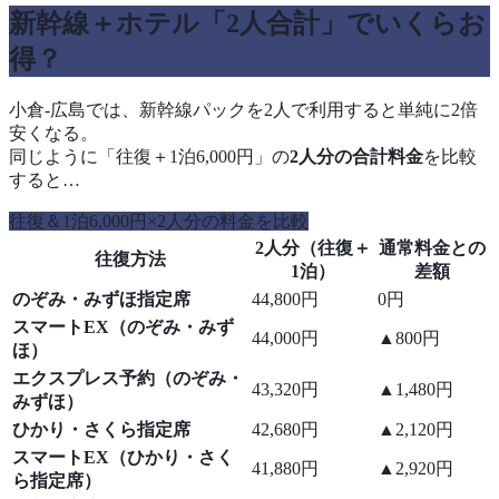
新幹線＋ホテル「2人合計」でいくらお
得？
小倉-広島では、新幹線パックを2人で利用すると単純に2倍
安くなる。
同じように「往復＋1泊6,000円」の
2人分の合計料金
を比較
すると…
往復＆1泊6,000円×2人分の料金を比較
2人分（往復＋
通常料金との
往復方法
1泊）
差額
のぞみ・みずほ指定席
44,800円
0円
スマートEX（のぞみ・みず
44,000円
▲800円
ほ）
エクスプレス予約（のぞみ・
43,320円
▲1,480円
みずほ）
ひかり・さくら指定席
42,680円
▲2,120円
スマートEX（ひかり・さく
41,880円
▲2,920円
ら指定席）