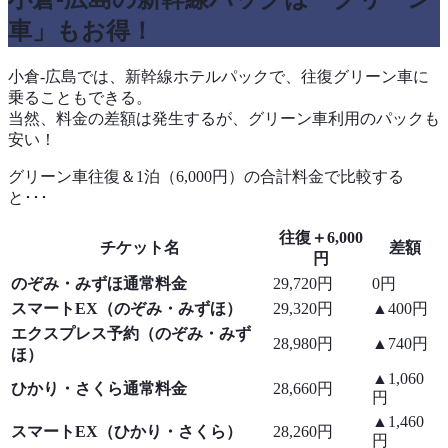
車」もお得！
小倉-広島では、新幹線ホテルパックで、往復グリーン車に
乗ることもできる。
当然、料金の差額は発生するが、グリーン車利用のパックも
安い！
グリーン車往復＆1泊（6,000円）の合計料金で比較する
と･･･
往復＋6,000
チケット名
差額
円
のぞみ・みずほ通常料金
29,720円
0円
スマートEX（のぞみ・みずほ）
29,320円
▲400円
エクスプレス予約（のぞみ・みず
28,980円
▲740円
ほ）
▲1,060
ひかり・さくら通常料金
28,660円
円
▲1,460
スマートEX（ひかり・さくら）
28,260円
円