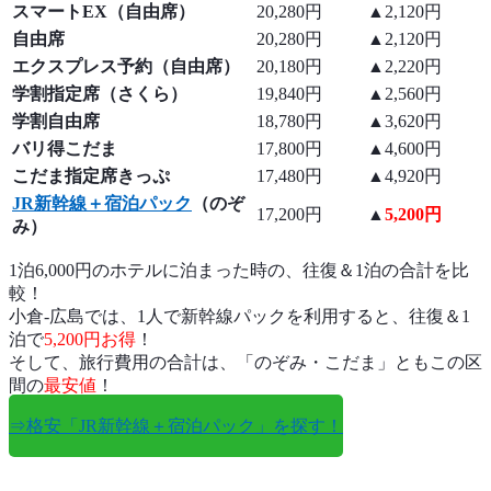
スマートEX（自由席）
20,280円
▲2,120円
自由席
20,280円
▲2,120円
エクスプレス予約（自由席）
20,180円
▲2,220円
学割指定席（さくら）
19,840円
▲2,560円
学割自由席
18,780円
▲3,620円
バリ得こだま
17,800円
▲4,600円
こだま指定席きっぷ
17,480円
▲4,920円
JR新幹線＋宿泊パック
（のぞ
17,200円
▲
5,200円
み）
1泊6,000円のホテルに泊まった時の、往復＆1泊の合計を比
較！
小倉-広島では、1人で新幹線パックを利用すると、往復＆1
泊で
5,200円お得
！
そして、旅行費用の合計は、「のぞみ・こだま」ともこの区
間の
最安値
！
⇒格安「JR新幹線＋宿泊パック」を探す！