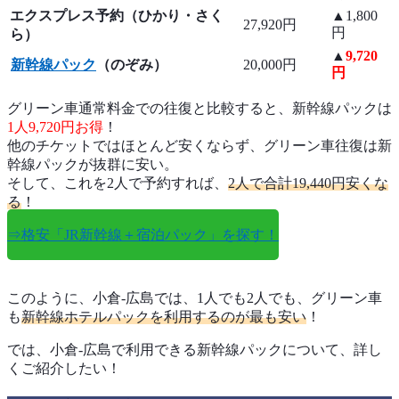
エクスプレス予約（ひかり・さく
▲1,800
27,920円
円
ら）
▲
9,720
新幹線パック
（のぞみ）
20,000円
円
グリーン車通常料金での往復と比較すると、新幹線パックは
1人9,720円お得
！
他のチケットではほとんど安くならず、グリーン車往復は新
幹線パックが抜群に安い。
そして、これを2人で予約すれば、
2人で合計19,440円安くな
る
！
⇒格安「JR新幹線＋宿泊パック」を探す！
このように、小倉-広島では、1人でも2人でも、グリーン車
も
新幹線ホテルパックを利用するのが最も安い
！
では、小倉-広島で利用できる新幹線パックについて、詳し
くご紹介したい！