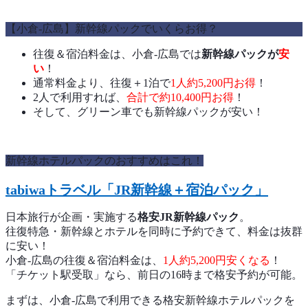
【小倉-広島】新幹線パックでいくらお得？
往復＆宿泊料金は、小倉-広島では
新幹線パックが
安
い
！
通常料金より、往復＋1泊で
1人約5,200円お得
！
2人で利用すれば、
合計で約10,400円お得
！
そして、グリーン車でも新幹線パックが安い！
新幹線ホテルパックのおすすめはこれ！
tabiwaトラベル「JR新幹線＋宿泊パック」
日本旅行が企画・実施する
格安JR新幹線パック
。
往復特急・新幹線とホテルを同時に予約できて、料金は抜群
に安い！
小倉-広島の往復＆宿泊料金は、
1人約5,200
円安くなる
！
「チケット駅受取」なら、前日の16時まで格安予約が可能。
まずは、小倉-広島で利用できる格安新幹線ホテルパックを