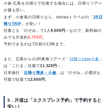
小倉‐広島を日帰りで往復する場合には、日帰りツアー
が最も安い。
まず、小倉発の日帰りなら、tabiwaトラベルの「
JR日
帰りTRIP
」が安い！
往復とも「のぞみ」で1人
9,500円
～なので、新幹線の
みでも片道約
4,750円
。
予約できるのは7日前の12時まで。
また、広島からのJR東海ツアーズ「
日帰り1day小倉
」
は「こだま」往復で
11,320円
～。
日本旅行「
日帰り博多・小倉
」は「のぞみ」の選択も
可能で往復で
12,600円
。
3．片道は「エクスプレス予約」で予約すると
安い！