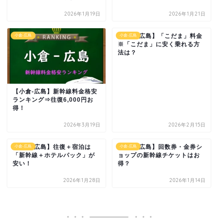
2026年1月19日
2026年1月21日
【小倉-広島】「こだま」料金
小倉-広島
小倉-広島
※「こだま」に安く乗れる方
法は？
【小倉-広島】新幹線料金格安
ランキング⇒往復6,000円お
得！
2026年3月19日
2026年2月15日
【小倉-広島】往復＋宿泊は
【小倉-広島】回数券・金券シ
小倉-広島
小倉-広島
「新幹線＋ホテルパック」が
ョップの新幹線チケットはお
安い！
得？
2026年1月28日
2026年1月14日