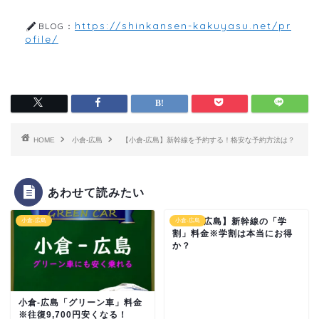
https://shinkansen-kakuyasu.net/pr
BLOG：
ofile/
HOME
小倉-広島
【小倉-広島】新幹線を予約する！格安な予約方法は？
あわせて読みたい
【小倉-広島】新幹線の「学
小倉-広島
小倉-広島
割」料金※学割は本当にお得
か？
小倉-広島「グリーン車」料金
※往復9,700円安くなる！