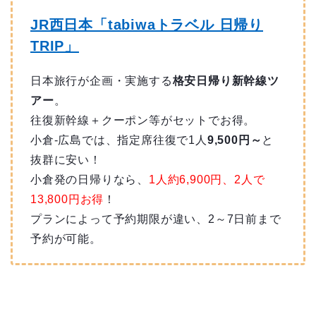
JR西日本「tabiwaトラベル 日帰り
TRIP」
日本旅行が企画・実施する
格安日帰り新幹線ツ
アー
。
往復新幹線＋クーポン等がセットでお得。
小倉-広島では、指定席往復で1人
9,500円～
と
抜群に安い！
小倉発の日帰りなら、
1人約6,900円、2人で
13,800円
お得
！
プランによって予約期限が違い、2～7日前まで
予約が可能。