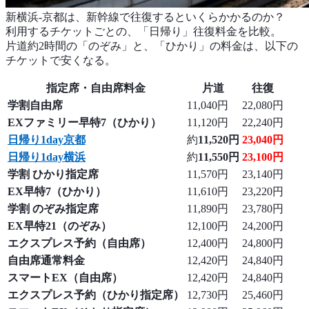
新横浜-京都は、新幹線で往復するといくらかかるのか？
利用するチケットごとの、「日帰り」往復料金を比較。
片道約2時間の「のぞみ」と、「ひかり」の料金は、以下の
チケットで安くなる。
指定席・自由席料金
片道
往復
学割自由席
11,040円
22,080円
EXファミリー早特7（ひかり）
11,120円
22,240円
日帰り1day京都
約
11,520円
23,040円
日帰り1day横浜
約
11,550円
23,100円
学割 ひかり指定席
11,570円
23,140円
EX早特7（ひかり）
11,610円
23,220円
学割 のぞみ指定席
11,890円
23,780円
EX早特21（のぞみ）
12,100円
24,200円
エクスプレス予約（自由席）
12,400円
24,800円
自由席通常料金
12,420円
24,840円
スマートEX（自由席）
12,420円
24,840円
エクスプレス予約（ひかり指定席）
12,730円
25,460円