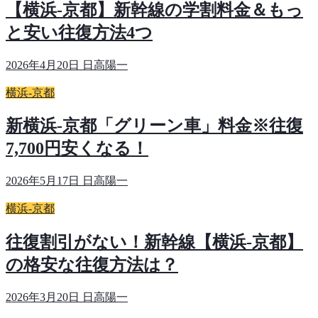
【横浜-京都】新幹線の学割料金＆もっ
と安い往復方法4つ
2026年4月20日
日高陽一
横浜-京都
新横浜-京都「グリーン車」料金※往復
7,700円安くなる！
2026年5月17日
日高陽一
横浜-京都
往復割引がない！新幹線【横浜-京都】
の格安な往復方法は？
2026年3月20日
日高陽一