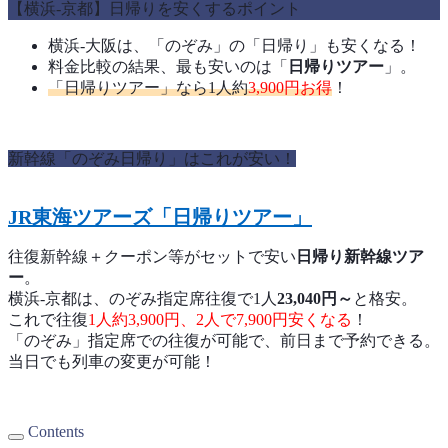
【横浜-京都】日帰りを安くするポイント
横浜-大阪は、「のぞみ」の「日帰り」も安くなる！
料金比較の結果、最も安いのは「
日帰りツアー
」。
「日帰りツアー」なら1人約
3,900円お得
！
新幹線「のぞみ日帰り」はこれが安い！
JR東海ツアーズ「日帰りツアー」
往復新幹線＋クーポン等がセットで安い
日帰り新幹線ツア
ー
。
横浜-京都は、のぞみ指定席往復で1人
23,040円～
と格安。
これで往復
1人約3,900円、2人で7,900円安くなる
！
「のぞみ」指定席での往復が可能で、前日まで予約できる。
当日でも列車の変更が可能！
Contents