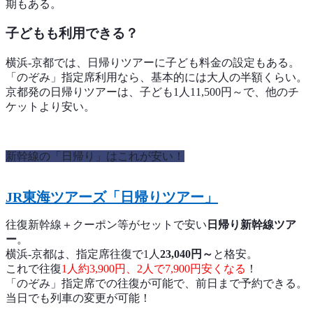
期もある。
子どもも利用できる？
横浜-京都では、日帰りツアーに子ども料金の設定もある。
「のぞみ」指定席利用なら、基本的には大人の半額くらい。
京都発の日帰りツアーは、子ども1人11,500円～で、他のチ
ケットより安い。
新幹線の「日帰り」はこれが安い！
JR東海ツアーズ「日帰りツアー」
往復新幹線＋クーポン等がセットで安い
日帰り新幹線ツア
ー
。
横浜-京都は、指定席往復で1人
23,040円～
と格安。
これで往復
1人約3,900円、2人で7,900円安くなる
！
「のぞみ」指定席での往復が可能で、前日まで予約できる。
当日でも列車の変更が可能！