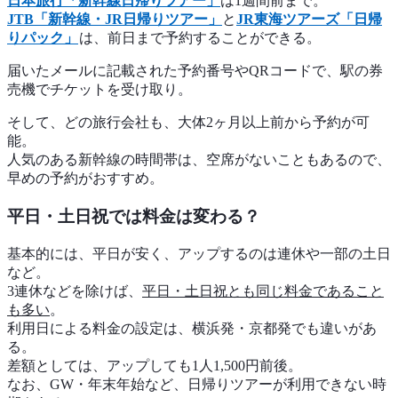
日本旅行「新幹線日帰りツアー」
は1週間前まで。
JTB「新幹線・JR日帰りツアー」
と
JR東海ツアーズ「日帰
りパック」
は、前日まで予約することができる。
届いたメールに記載された予約番号やQRコードで、駅の券
売機でチケットを受け取り。
そして、どの旅行会社も、大体2ヶ月以上前から予約が可
能。
人気のある新幹線の時間帯は、空席がないこともあるので、
早めの予約がおすすめ。
平日・土日祝では料金は変わる？
基本的には、平日が安く、アップするのは連休や一部の土日
など。
3連休などを除けば、
平日・土日祝とも同じ料金であること
も多い
。
利用日による料金の設定は、横浜発・京都発でも違いがあ
る。
差額としては、アップしても1人1,500円前後。
なお、GW・年末年始など、日帰りツアーが利用できない時