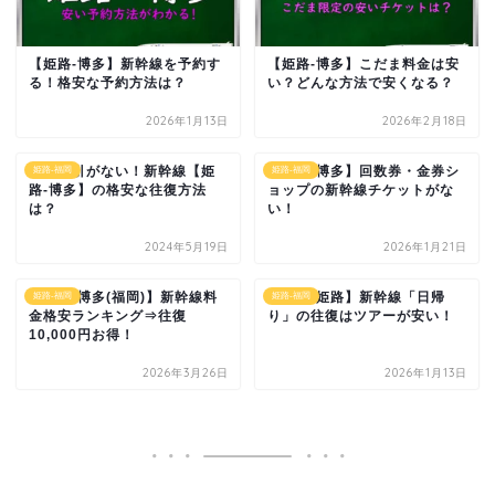
【姫路-博多】新幹線を予約す
【姫路-博多】こだま料金は安
る！格安な予約方法は？
い？どんな方法で安くなる？
2026年1月13日
2026年2月18日
往復割引がない！新幹線【姫
【姫路-博多】回数券・金券シ
姫路-福岡
姫路-福岡
路-博多】の格安な往復方法
ョップの新幹線チケットがな
は？
い！
2024年5月19日
2026年1月21日
【姫路-博多(福岡)】新幹線料
【博多-姫路】新幹線「日帰
姫路-福岡
姫路-福岡
金格安ランキング⇒往復
り」の往復はツアーが安い！
10,000円お得！
2026年3月26日
2026年1月13日