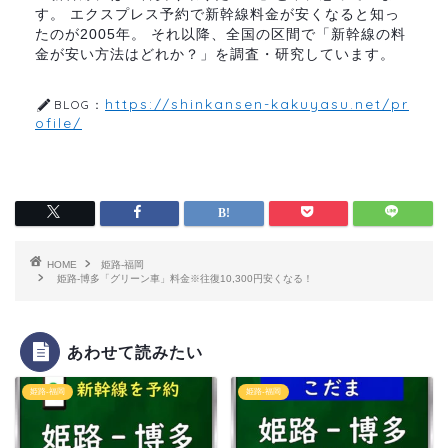
す。 エクスプレス予約で新幹線料金が安くなると知っ
たのが2005年。 それ以降、全国の区間で「新幹線の料
金が安い方法はどれか？」を調査・研究しています。
https://shinkansen-kakuyasu.net/pr
BLOG：
ofile/
HOME
姫路-福岡
姫路-博多「グリーン車」料金※往復10,300円安くなる！
あわせて読みたい
姫路-福岡
姫路-福岡