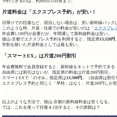
予約できるのは、利用日の2日前まで。
片道料金は「エクスプレス予約」が安い！
日帰りでの往復など、宿泊しない場合は、安い新幹線パック
このような時、片道・往復での料金が安いのは「
エクスプレ
年会費1,100円が必要だが、年間通して新幹線料金は安い。
徳山‐京都でエクスプレス予約を利用すると、指定席
13,320円
学割を除いた片道料金としては最も安い。
「スマートEX」は片道200円割引
年会費無料で会員登録すると、新幹線をネットで予約できる
自由席には割引はないが、指定席の料金は片道200円割引。
スマートEXで「のぞみ」指定席は
13,500円
。（自由席は割引
エクスプレス予約と同じく「早特」はなく、片道200円しか
以上のような方法で、徳山‐京都の新幹線料金は安くなる。
では、これを使って往復＆1泊すると、その差額は？