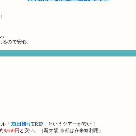
！
し。
れるので安心。
ベル「
JR日帰りTRIP
」というツアーが安い！
約
8,650円
と安い。（新大阪-京都は在来線利用）