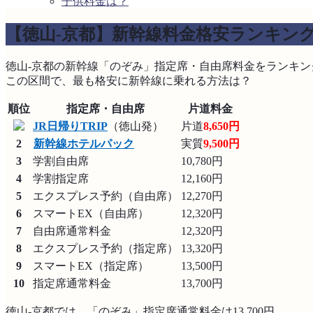
子供料金は？
【徳山-京都】新幹線料金格安ランキン
徳山‐京都の新幹線「のぞみ」指定席・自由席料金をランキン
この区間で、最も格安に新幹線に乗れる方法は？
順位
指定席・自由席
片道料金
JR日帰りTRIP
（徳山発）
片道
8,650円
2
新幹線ホテルパック
実質
9,500円
3
学割自由席
10,780円
4
学割指定席
12,160円
5
エクスプレス予約（自由席）
12,270円
6
スマートEX（自由席）
12,320円
7
自由席通常料金
12,320円
8
エクスプレス予約（指定席）
13,320円
9
スマートEX（指定席）
13,500円
10
指定席通常料金
13,700円
徳山‐京都では、「のぞみ」指定席通常料金は13,700円。