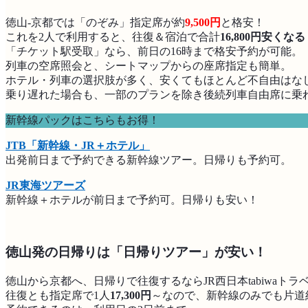
徳山-京都では「のぞみ」指定席が約
9,500円
と格安！
これを2人で利用すると、往復＆宿泊で合計
16,800円安くなる
「チケット駅受取」なら、前日の16時まで格安予約が可能。
列車の空席照会と、シートマップからの座席指定も簡単。
ホテル・列車の選択肢が多く、安くてもほとんど不自由はな
乗り遅れた場合も、一部のプランを除き後続列車自由席に乗
新幹線パックはこちらもお得！
JTB「新幹線・JR＋ホテル」
出発前日まで予約できる新幹線ツアー。日帰りも予約可。
JR東海ツアーズ
新幹線＋ホテルが前日まで予約可。日帰りも安い！
徳山発の日帰りは「日帰りツアー」が安い！
徳山から京都へ、日帰りで往復するならJR西日本tabiwaトラ
往復とも指定席で1人
17,300円
～なので、新幹線のみでも片道