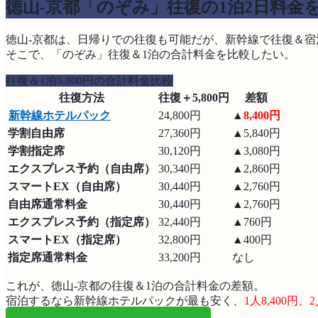
徳山-京都「のぞみ」往復の1泊2日料金
徳山‐京都は、日帰りでの往復も可能だが、新幹線で往復＆宿
そこで、「のぞみ」往復＆1泊の合計料金を比較したい。
往復＆1泊5,800円の合計料金比較
往復方法
往復＋5,800円
差額
新幹線ホテルパック
24,800円
▲
8,400円
学割自由席
27,360円
▲5,840円
学割指定席
30,120円
▲3,080円
エクスプレス予約（自由席）
30,340円
▲2,860円
スマートEX（自由席）
30,440円
▲2,760円
自由席通常料金
30,440円
▲2,760円
エクスプレス予約（指定席）
32,440円
▲760円
スマートEX（指定席）
32,800円
▲400円
指定席通常料金
33,200円
なし
これが、徳山‐京都の往復＆1泊の合計料金の差額。
宿泊するなら新幹線ホテルパックが最も安く、
1人8,400円、