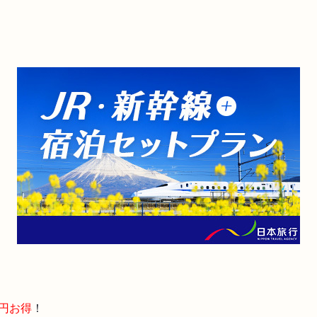
00円お得
！