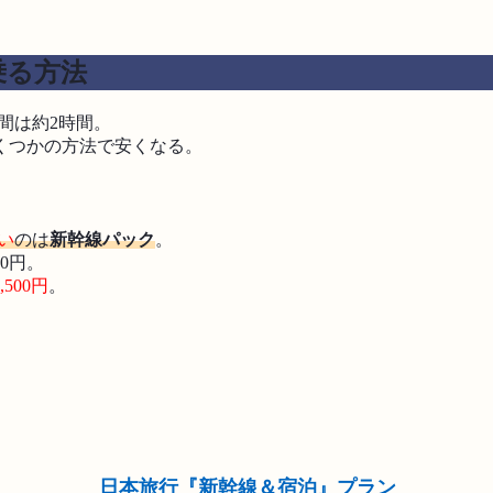
乗る方法
間は約2時間。
くつかの方法で安くなる。
い
のは
新幹線パック
。
00円。
,500円
。
日本旅行『新幹線＆宿泊』プラン