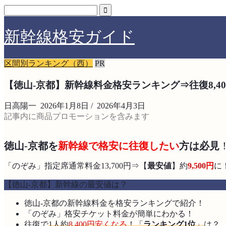
新幹線格安ガイド
区間別ランキング（西）
PR
【徳山-京都】新幹線料金格安ランキング⇒往復8,4
日高陽一
2026年1月8日
/
2026年4月3日
記事内に商品プロモーションを含みます
徳山-京都を
新幹線で格安に往復したい
方は必見
「のぞみ」指定席通常料金13,700円⇒【
最安値
】約
9,500円
に
【徳山-京都】新幹線の最安値は？
徳山-京都の新幹線料金を格安ランキングで紹介！
「のぞみ」格安チケット料金が簡単にわかる！
往復で
1人約
8,400円安くなる
！「
ランキング1位
」
は？