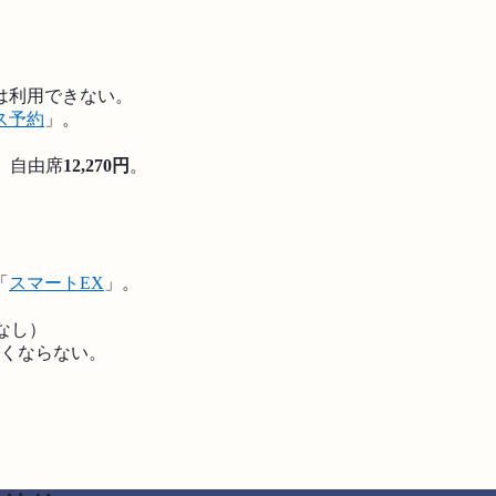
は利用できない。
ス予約
」。
、自由席
12,270円
。
「
スマートEX
」。
なし）
安くならない。