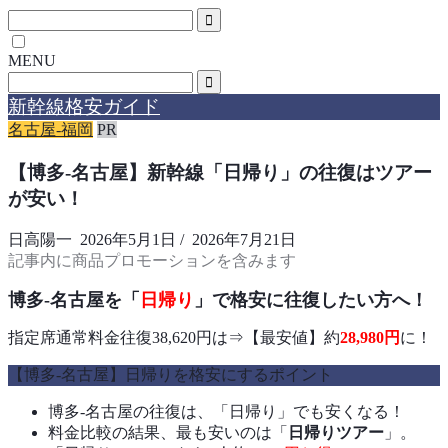
MENU
新幹線格安ガイド
名古屋-福岡
PR
【博多-名古屋】新幹線「日帰り」の往復はツアー
が安い！
日高陽一
2026年5月1日
/
2026年7月21日
記事内に商品プロモーションを含みます
博多-名古屋を「
日帰り
」で格安に往復したい方へ！
指定席通常料金往復38,620円は⇒【最安値】約
28,980円
に！
【博多-名古屋】日帰りを格安にするポイント
博多-名古屋の往復は、「日帰り」でも安くなる！
料金比較の結果、最も安いのは「
日帰りツアー
」。