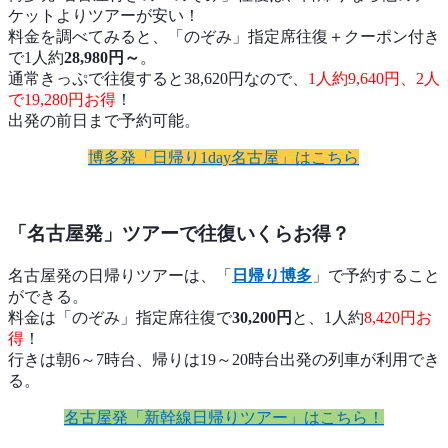
ケットよりツアーが安い！
料金を調べてみると、「のぞみ」指定席往復＋クーポン付き
で1人約
28,980円～
。
通常きっぷで往復すると38,620円なので、
1人約9,640円、2人
で19,280円お得
！
出発の前日まで予約可能。
博多発「日帰り1day名古屋」はこちら
「名古屋発」ツアーで往復いくらお得？
名古屋発の日帰りツアーは、「
日帰り博多
」で予約すること
ができる。
料金は「のぞみ」指定席往復で
30,200円
と、1人約
8,420円お
得
！
行きは朝6～7時台、帰りは19～20時台出発の列車が利用でき
る。
名古屋発「新幹線日帰りツアー」はこちら！