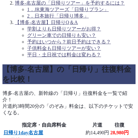
博多-名古屋の「日帰りツアー」を予約するには？
1．JR東海ツアーズ「日帰りプラン」
2．日本旅行「日帰り博多」
【博多-名古屋】日帰りQ＆A
学割よりも日帰りツアーがお得？
グリーン車での日帰りも安い？
予約はいつから？前日予約はできる？
子供料金も日帰りツアーが安い？
平日・土日祝では料金は変わる？
【博多-名古屋】の「日帰り」往復料金
を比較！
博多-名古屋の、新幹線の「日帰り」往復料金を一覧で紹
介！
片道約3時間20分の「のぞみ」料金は、以下のチケットで安
くなる。
指定席・自由席料金
片道
往復
日帰り1day名古屋
約14,490円
28,980円