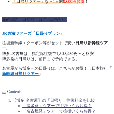
「日帰りツアー」なら1人約
9,600円お得
！
新幹線の「日帰り」はこれが安い！
JR東海ツアーズ「日帰りプラン」
往復新幹線＋クーポン等がセットで安い
日帰り新幹線ツア
ー
。
博多-名古屋は、指定席往復で1人
28,980円～
と格安！
博多発の日帰りは、前日まで予約できる。
名古屋から博多への日帰りは、こちらがお得！→日本旅行「
新幹線日帰りツアー
」
Contents
【博多-名古屋】の「日帰り」往復料金を比較！
「博多発」ツアーで往復いくらお得？
「名古屋発」ツアーで往復いくらお得？