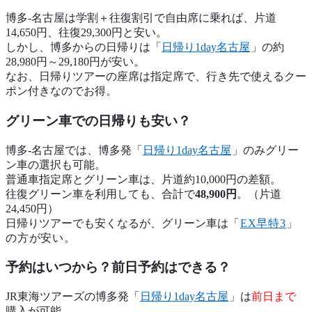
博多-名古屋は学割＋往復割引で自由席に乗れば、片道
14,650円、往復29,300円と安い。
しかし、博多からの日帰りは「
日帰り1day名古屋
」の約
28,980円～29,180円が安い。
なお、日帰りツアーの座席は指定席で、行き先で使えるクー
ポン付きなのでお得。
グリーン車での日帰りも安い？
博多-名古屋では、博多発「
日帰り1day名古屋
」のみグリー
ン車の選択も可能。
普通車指定席とグリーン車は、片道約10,000円の差額。
往復グリーン車を利用しても、合計で
48,900円
。（片道
24,450円）
日帰りツアーでも安くなるが、グリーン車は
「
EX早特3
」
の方が安い。
予約はいつから？前日予約はできる？
JR東海ツアーズの博多発「
日帰り1day名古屋
」は
前日まで
購入が可能。