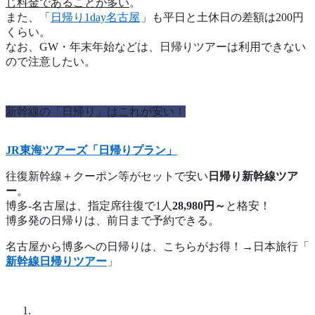
じ料金であることが多い
。
また、「
日帰り1day名古屋
」も平日と土休日の差額は200円
くらい。
なお、GW・年末年始などは、日帰りツアーは利用できない
ので注意したい。
新幹線の「日帰り」はこれが安い！
JR東海ツアーズ「日帰りプラン」
往復新幹線＋クーポン等がセットで安い
日帰り新幹線ツア
ー
。
博多-名古屋は、指定席往復で1人
28,980円～
と格安！
博多発の日帰りは、前日まで予約できる。
名古屋から博多への日帰りは、こちらがお得！→日本旅行「
新幹線日帰りツアー
」