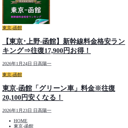
東京-函館
【東京･上野-函館】新幹線料金格安ラン
キング⇒往復17,900円お得！
2026年1月24日
日高陽一
東京-函館
東京-函館「グリーン車」料金※往復
20,100円安くなる！
2026年1月23日
日高陽一
HOME
東京-函館