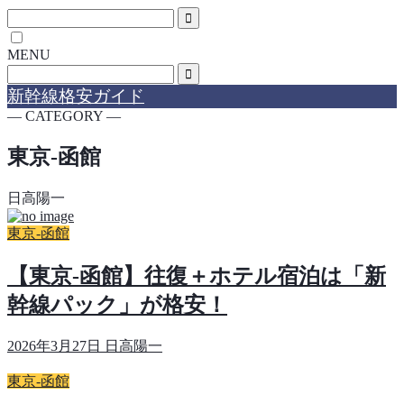
MENU
新幹線格安ガイド
― CATEGORY ―
東京-函館
日高陽一
東京-函館
【東京-函館】往復＋ホテル宿泊は「新
幹線パック」が格安！
2026年3月27日
日高陽一
東京-函館