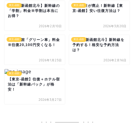
【東京-新函館北斗】新幹線の
往復割引が廃止！新幹線【東
東京-函館
東京-函館
「学割」料金※学割は本当に
京-函館】安い往復方法は？
お得？
2026年2月10日
2026年3月20日
東京-函館「グリーン車」料金
【東京-新函館北斗】新幹線を
東京-函館
東京-函館
※往復20,100円安くなる！
予約する！格安な予約方法
は？
2026年1月23日
2026年2月16日
東京-函館
【東京-函館】往復＋ホテル宿
泊は「新幹線パック」が格
安！
2026年3月27日