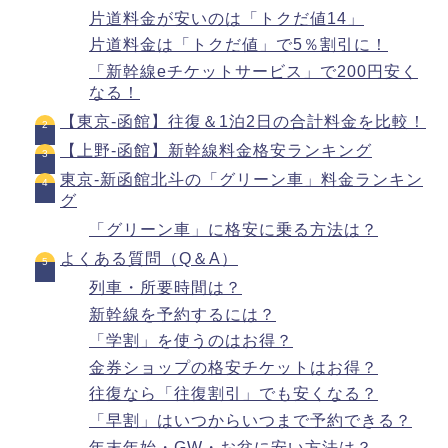
片道料金が安いのは「トクだ値14」
片道料金は「トクだ値」で5％割引に！
「新幹線eチケットサービス」で200円安く
なる！
【東京-函館】往復＆1泊2日の合計料金を比較！
【上野-函館】新幹線料金格安ランキング
東京-新函館北斗の「グリーン車」料金ランキン
グ
「グリーン車」に格安に乗る方法は？
よくある質問（Q＆A）
列車・所要時間は？
新幹線を予約するには？
「学割」を使うのはお得？
金券ショップの格安チケットはお得？
往復なら「往復割引」でも安くなる？
「早割」はいつからいつまで予約できる？
年末年始・GW・お盆に安い方法は？