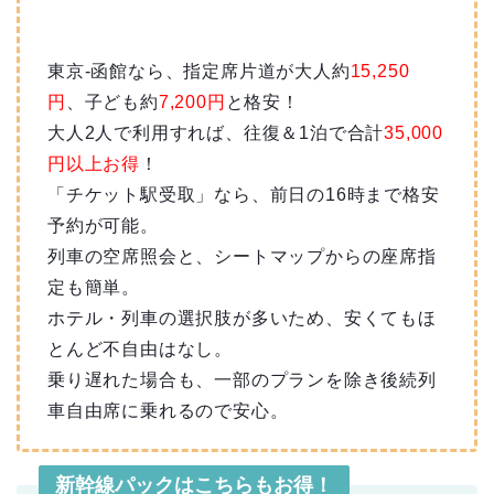
東京-函館なら、指定席片道が大人約
15,250
円
、子ども約
7,200円
と格安！
大人2人で利用すれば、往復＆1泊で合計
35,000
円以上お得
！
「チケット駅受取」なら、前日の16時まで格安
予約が可能。
列車の空席照会と、シートマップからの座席指
定も簡単。
ホテル・列車の選択肢が多いため、安くてもほ
とんど不自由はなし。
乗り遅れた場合も、一部のプランを除き後続列
車自由席に乗れるので安心。
新幹線パックはこちらもお得！