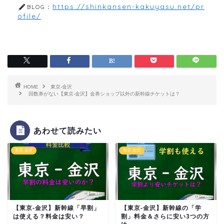
https://shinkansen-kakuyasu.net/pr
BLOG：
ofile/
HOME
東京-金沢
回数券がない【東京-金沢】金券ショップ以外の新幹線チケットは？
あわせて読みたい
東京-金沢
東京-金沢
【東京-金沢】新幹線「早割」
【東京‐金沢】新幹線の「学
は使える？料金は安い？
割」料金＆さらに安い3つの方