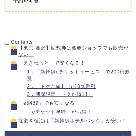
予約が可能。
Contents
【東京-金沢】回数券は金券ショップでも販売が
ない！
「えきねっと」で安くなる！
1．「新幹線eチケットサービス」で200円割
引
2．「トクだ値1」で10％割引
3．期間限定「トクだ値14」
「e5489」でも安くなる！
「eチケット早特」がお得！
往復＆宿泊は「新幹線ホテルパック」が安い！