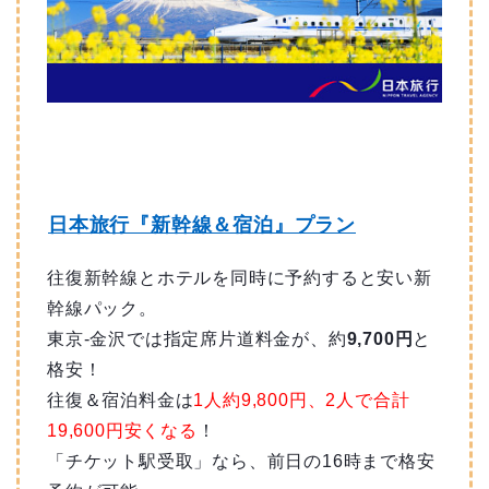
日本旅行『新幹線＆宿泊』プラン
往復新幹線とホテルを同時に予約すると安い新
幹線パック。
東京‐金沢では指定席片道料金が、約
9,700円
と
格安！
往復＆宿泊料金は
1人約9,800円、2人で合計
19,600円安くなる
！
「チケット駅受取」なら、前日の16時まで格安