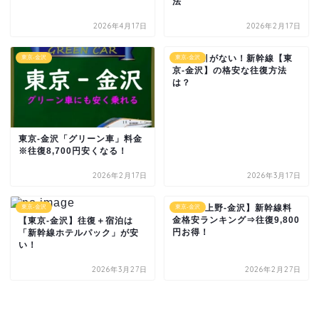
法
2026年4月17日
2026年2月17日
往復割引がない！新幹線【東
東京-金沢
東京-金沢
京‐金沢】の格安な往復方法
は？
東京-金沢「グリーン車」料金
※往復8,700円安くなる！
2026年2月17日
2026年3月17日
【東京･上野-金沢】新幹線料
東京-金沢
東京-金沢
金格安ランキング⇒往復9,800
【東京-金沢】往復＋宿泊は
円お得！
「新幹線ホテルパック」が安
い！
2026年3月27日
2026年2月27日