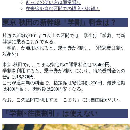
きっぷの使い方は通常通り
在来線を含む区間での購入がお得！
東京‐秋田の新幹線「学割」料金は？
片道の距離が101キロ以上の区間では、学生は「学割」で新
幹線に乗ることができる。
「学割」が適用されると、乗車券が2割引。（特急券は割引
対象外）
東京‐秋田では、こまち指定席の通常料金は
18,460円
。
学割を利用すると、乗車券が2割引になり、特急券料金との
合計は
16,370円
。
これが通常期の料金で、指定席は繁忙期は200円、最繁忙期
は400円高く、閑散期は200円安くなる。
なお、この区間で利用する「こまち」には自由席がない。
「学割×往復割引」は使えない