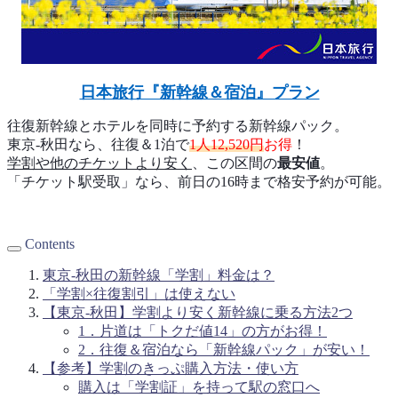
日本旅行『新幹線＆宿泊』プラン
往復新幹線とホテルを同時に予約する新幹線パック。
東京-秋田なら、往復＆1泊で
1人12,520円
お得
！
学割や他のチケットより安く
、この区間の
最安値
。
「チケット駅受取」なら、前日の16時まで格安予約が可能。
Contents
東京‐秋田の新幹線「学割」料金は？
「学割×往復割引」は使えない
【東京‐秋田】学割より安く新幹線に乗る方法2つ
1．片道は「トクだ値14」の方がお得！
2．往復＆宿泊なら「新幹線パック」が安い！
【参考】学割のきっぷ購入方法・使い方
購入は「学割証」を持って駅の窓口へ