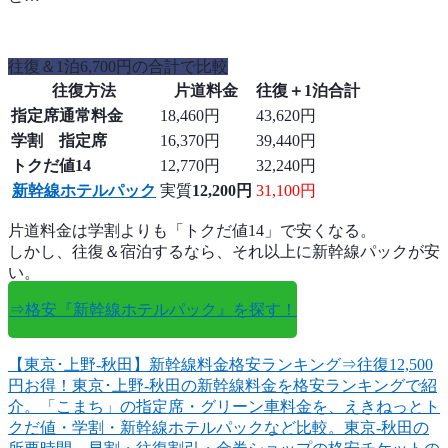
往復＆1泊6,700円の合計で比較
往復方法
片道料金
往復＋1泊合計
指定席通常料金
18,460円
43,620円
学割 指定席
16,370円
39,440円
トクだ値14
12,770円
32,240円
新幹線ホテルパック
実質
12,200円
31,100円
片道料金は学割よりも「トクだ値14」で安くなる。
しかし、往復＆宿泊するなら、それ以上に新幹線パックが安
い。
⇒格安『新幹線ホテルパック』を探す！
【東京･上野-秋田】新幹線料金格安ランキング⇒往復12,500
円お得！
東京･上野-秋田の新幹線料金を格安ランキングで紹
介。「こまち」の指定席・グリーン車料金を、えきねっとト
クだ値・学割・新幹線ホテルパックなど比較。東京-秋田の