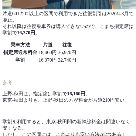
片道601キロ以上の区間で利用できた往復割引は2026年3月で
廃止。
それ以降は往復乗車券は購入できないので、こまち指定席は
学割で
16,370円
。
乗車方法
片道
往復
指定席通常料金
18,460円
36,920円
学割
16,370円
32,740円
上野‐秋田は、指定席は学割で
16,160円
。
東京‐秋田よりも、上野‐秋田の方が料金が片道210円安い。
学割を利用すると、東京-秋田間の新幹線料金は間違いなく
安くなる。
しかし、この区間には、
これよりも安い方法が2つある
！