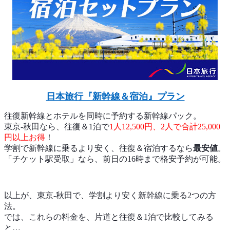
日本旅行『新幹線＆宿泊』プラン
往復新幹線とホテルを同時に予約する新幹線パック。
東京-秋田なら、往復＆1泊で
1人12,500円、2人で合計25,000
円以上お得
！
学割で新幹線に乗るより安く、往復＆宿泊するなら
最安値
。
「チケット駅受取」なら、前日の16時まで格安予約が可能。
以上が、東京-秋田で、学割より安く新幹線に乗る2つの方
法。
では、これらの料金を、片道と往復＆1泊で比較してみる
と…