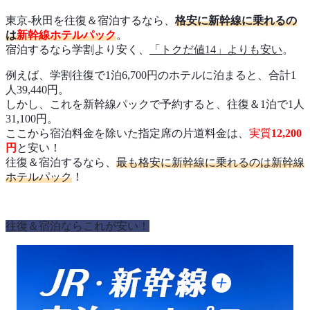
東京-秋田を往復＆宿泊するなら、
格安に新幹線に乗れるの
は
新幹線ホテルパック
。
宿泊するなら学割より安く、
「トクだ値14」よりも安い
。
例えば、学割往復で1泊6,700円のホテルに泊まると、合計1
人39,440円。
しかし、これを新幹線パックで予約すると、往復＆1泊で1人
31,100円。
ここから宿泊料金を除いた指定席の片道料金は、
実質
12,200
円
と安い！
往復＆宿泊するなら、
最も格安に新幹線に乗れるのは新幹線
ホテルパック
！
往復＆宿泊ならこれが安い！