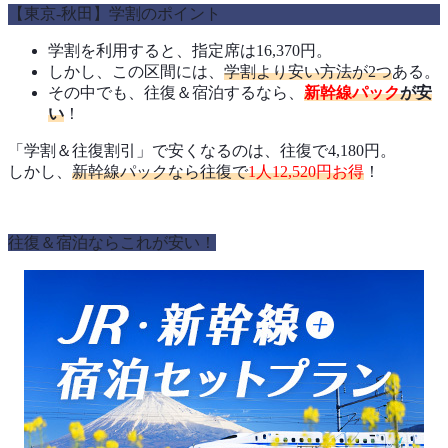
【東京‐秋田】学割のポイント
学割を利用すると、指定席は16,370円。
しかし、この区間には、
学割より安い方法が2つ
ある。
その中でも、往復＆宿泊するなら、
新幹線パック
が安
い
！
「学割＆往復割引」で安くなるのは、往復で4,180円。
しかし、
新幹線パックなら往復で
1人12,520円
お得
！
往復＆宿泊ならこれが安い！