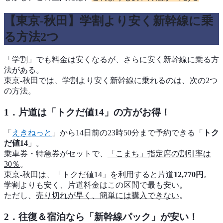
【東京‐秋田】学割より安く新幹線に乗
る方法2つ
「学割」でも料金は安くなるが、さらに安く新幹線に乗る方
法がある。
東京‐秋田では、学割より安く新幹線に乗れるのは、次の2つ
の方法。
1．片道は「トクだ値14」の方がお得！
「
えきねっと
」から14日前の23時50分まで予約できる「
トク
だ値14
」。
乗車券・特急券がセットで、
「こまち」指定席の割引率は
30％
。
東京-秋田は、「トクだ値14」を利用すると片道
12,770円
。
学割よりも安く、片道料金はこの区間で最も安い。
ただし、
売り切れが早く、簡単には購入できない
。
2．往復＆宿泊なら「新幹線パック」が安い！