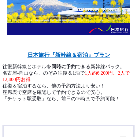
日本旅行『新幹線＆宿泊』プラン
往復新幹線とホテルを
同時に予約
できる新幹線パック。
名古屋-岡山なら、のぞみ往復＆1泊で
1人約6,200円、2人で
12,400円お得
！
往復＆宿泊するなら、他の予約方法より安い！
座席表で空席を確認して予約できるので安心。
「チケット駅受取」なら、前日の16時まで予約可能！