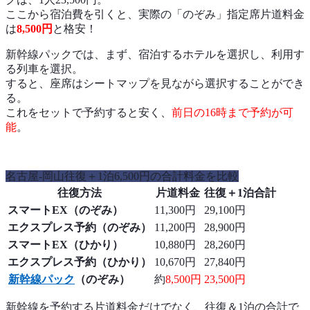
ここから宿泊費を引くと、実際の「のぞみ」指定席片道料金
は
8,500円
と格安！
新幹線パックでは、まず、宿泊するホテルを選択し、利用す
る列車を選択。
すると、座席はシートマップを見ながら選択することができ
る。
これをセットで予約すると安く、
前日の16時まで予約が可
能
。
名古屋-岡山往復＋1泊6,500円の合計料金を比較
往復方法
片道料金
往復＋1泊合計
スマートEX（のぞみ）
11,300円
29,100円
エクスプレス予約（のぞみ）
11,200円
28,900円
スマートEX（ひかり）
10,880円
28,260円
エクスプレス予約（ひかり）
10,670円
27,840円
新幹線パック
（のぞみ）
約
8,500円
23,500円
新幹線を予約する片道料金だけでなく、往復＆1泊の合計で