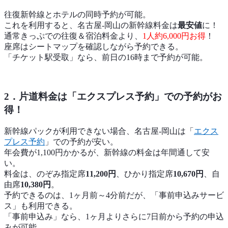
往復新幹線とホテルの同時予約が可能。
これを利用すると、名古屋-岡山の新幹線料金は
最安値
に！
通常きっぷでの往復＆宿泊料金より、
1人約6,000円お得
！
座席はシートマップを確認しながら予約できる。
「チケット駅受取」なら、前日の16時まで予約が可能。
2．片道料金は「エクスプレス予約」での予約がお
得！
新幹線パックが利用できない場合、名古屋-岡山は「
エクス
プレス予約
」での予約が安い。
年会費が1,100円かかるが、新幹線の料金は年間通して安
い。
料金は、のぞみ指定席
11,200円
、ひかり指定席
10,670円
、自
由席
10,380円
。
予約できるのは、1ヶ月前～4分前だが、「事前申込みサービ
ス」も利用できる。
「事前申込み」なら、1ヶ月よりさらに7日前から予約の申込
みが可能。