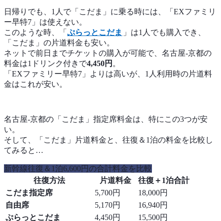
日帰りでも、1人で「こだま」に乗る時には、「EXファミリ
ー早特7」は使えない。
このような時、「
ぷらっとこだま
」は1人でも購入でき、
「こだま」の片道料金も安い。
ネットで前日までチケットの購入が可能で、名古屋-京都の
料金は1ドリンク付きで
4,450円
。
「EXファミリー早特7」よりは高いが、1人利用時の片道料
金はこれが安い。
名古屋-京都の「こだま」指定席料金は、特にこの3つが安
い。
そして、「こだま」片道料金と、往復＆1泊の料金を比較し
てみると…
新幹線往復＆1泊6,600円の合計料金を比較
往復方法
片道料金
往復＋1泊合計
こだま指定席
5,700円
18,000円
自由席
5,170円
16,940円
ぷらっとこだま
4,450円
15,500円