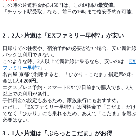
この時の片道料金約3,450円は、この区間の
最安値
。
「チケット駅受取」なら、前日の16時まで格安予約が可能。
2．2人×片道は「EXファミリー早特7」が安い
日帰りでの往復や、宿泊予約の必要がない場合、安い新幹線
パックは利用できない。
このような時、2人以上で新幹線に乗るなら、安いのは「
EX
ファミリー早特7
」。
名古屋-京都で利用すると、「ひかり・こだま」指定席の料
金は1人
4,200円
。
エクスプレス予約・スマートEXで7日前まで購入でき、2人
以上での利用が条件。
子供料金の設定もあるため、家族旅行にもおすすめ。
ただし、「EXファミリー早特7」は同料金で「こだま」だけ
でなく「ひかり」にも乗れるため、あえて「こだま」を選ぶ
必要はない。
3．1人×片道は「ぷらっとこだま」がお得