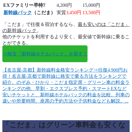
EXファミリー早特7
4,200円
15,000円
新幹線パック
（こだま）
実質
3,450円
13,500円
「こだま」で往復＆宿泊するなら、
最も安いのは「こだま」
の
新幹線パック
。
他のチケットを利用するより安く、最安値で新幹線に乗るこ
とができる。
⇒格安『新幹線ホテルパック』を探す！
【名古屋-京都】新幹線料金格安ランキング⇒往復4,900円お
得！
名古屋‐京都で新幹線に格安で乗る方法をランキングで
紹介。のぞみ・ひかり・こだま指定席・グリーン車の料金ラ
ンキングの他、早割・エクスプレス予約・スマートEXなど
安いチケットと、新幹線ホテルパックの料金を比較。列車の
違いや所要時間、座席の予約方法や子供料金なども解説。...
「こだま」はグリーン車料金も安くな