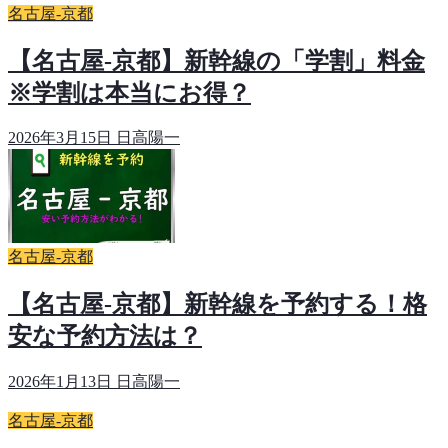
名古屋-京都
【名古屋-京都】新幹線の「学割」料金
※学割は本当にお得？
2026年3月15日
日高陽一
名古屋-京都
【名古屋-京都】新幹線を予約する！格
安な予約方法は？
2026年1月13日
日高陽一
名古屋-京都