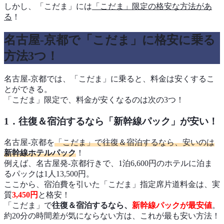
しかし、「こだま」には
「こだま」限定の格安な方法があ
る
！
名古屋-京都で「こだま」に格安に乗る
方法3つ！
名古屋-京都では、「こだま」に乗ると、料金は安くするこ
とができる。
「こだま」限定で、料金が安くなるのは次の3つ！
1．往復＆宿泊するなら「新幹線パック」が安い！
名古屋-京都を
「こだま」で往復＆宿泊するなら、安いのは
新幹線ホテルパック
！
例えば、名古屋発-京都行きで、1泊6,600円のホテルに泊ま
るパックは1人13,500円。
ここから、宿泊費を引いた「こだま」指定席片道料金は、実
質
3,450円
と格安！
「こだま」で
往復＆宿泊するなら、
新幹線パックが最安値
。
約20分の時間差が気にならない方は、これが最も安い方法！