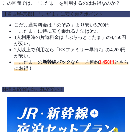
この区間では、「こだま」を利用するのはお得なのか？
【名古屋-京都】「こだま」に安く乗るポイント
こだま通常料金は「のぞみ」より安い5,700円
「こだま」に特に安く乗れる方法は3つ。
1人利用時の片道料金は「ぷらっとこだま」の4,450円
が安い。
2人以上で利用なら「EXファミリー早特7」の4,200円
が安い。
「こだま」の
新幹線パック
なら、片道約
3,450円
とさら
にお得
！
往復＆宿泊ならこれが安い！