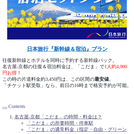
日本旅行『新幹線＆宿泊』プラン
往復新幹線とホテルを同時に予約する新幹線パック。
名古屋-京都の往復＆宿泊料金は、「こだま」で
1人約4,900
円お得
！
この時の片道料金約3,450円は、この区間の
最安値
。
「チケット駅受取」なら、前日の16時まで格安予約が可能。
Contents
名古屋-京都「こだま」の時間・料金は？
「こだま」の所要時間・停車駅
「こだま」の通常料金（指定・自由・グリーン