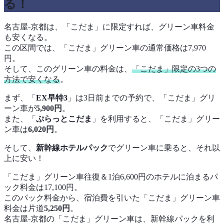
る！
名古屋-京都は、「こだま」に限定すれば、グリーン車料金
も安くなる。
この区間では、「こだま」グリーン車の通常価格は7,970
円。
そして、このグリーン車の料金は、
「こだま」限定の3つの
方法で安くなる
。
まず、「
EX早特3
」は3日前までの予約で、「こだま」グリ
ーン車が
5,900円
。
また、「
ぷらっとこだま
」を利用すると、「こだま」グリー
ン車は
6,020円
。
そして、
新幹線ホテルパック
でグリーン車に乗ると、それ以
上に安い！
「こだま」グリーン車往復＆1泊6,600円のホテルに泊まるパ
ック料金は17,100円。
このパック料金から、宿泊費を引いた「こだま」グリーン車
料金は片道
5,250円
。
名古屋-京都の「こだま」グリーン車は、新幹線パックを利