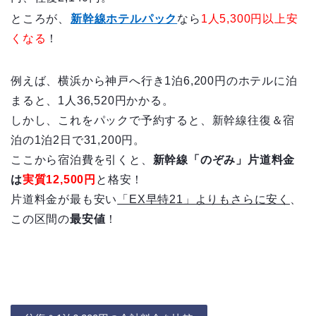
ところが、
新幹線ホテルパック
なら
1人5,300円以上安
くなる
！
例えば、横浜から神戸へ行き1泊6,200円のホテルに泊
まると、1人36,520円かかる。
しかし、これをパックで予約すると、新幹線往復＆宿
泊の1泊2日で31,200円。
ここから宿泊費を引くと、
新幹線「のぞみ」片道料金
は
実質12,500円
と格安！
片道料金が最も安い
「EX早特21」よりもさらに安く
、
この区間の
最安値
！