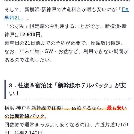
そして、新横浜-新神戸で片道料金が最も安いのが「
EX
早特21
」 。
「のぞみ」指定席のみ利用することができ、新横浜-新
神戸は
12,910円
。
乗車日の21日前までの予約が必要で、座席数は限定。
なお、年末年始・GW・お盆など、利用できない期間が
あるので注意したい。
3．往復＆宿泊は「新幹線ホテルパック」が安
い！
横浜-神戸を
新幹線で往復し、宿泊するなら、
最も安い
のは新幹線パック
。
回数券で通常きっぷより安くなるのは、片道片道1,070
円、往復2,140円。