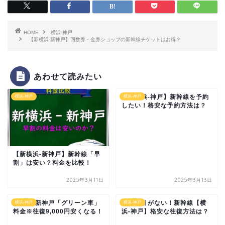
HOME
横浜-神戸
【新横浜-新神戸】回数券・金券ショップの新幹線チケットはお得？
あわせて読みたい
【新横浜-神戸】新幹線を予約
横浜-神戸
横浜-神戸
したい！格安な予約方法は？
【新横浜-新神戸】新幹線「早
割」は安い？料金を比較！
2025年3月11日
2025年3月13日
新横浜-新神戸「グリーン車」
往復割引がない！新幹線【横
横浜-神戸
横浜-神戸
料金※往復9,000円安くなる！
浜-神戸】格安な往復方法は？