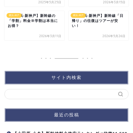
2025年5月25日
2026年3月15日
【新横浜-新神戸】新幹線の
【新横浜-新神戸】新幹線「日
横浜-神戸
横浜-神戸
「学割」料金※学割は本当に
帰り」の往復はツアーが安
お得？
い！
2026年3月11日
2026年5月26日
サイト内検索
最近の投稿