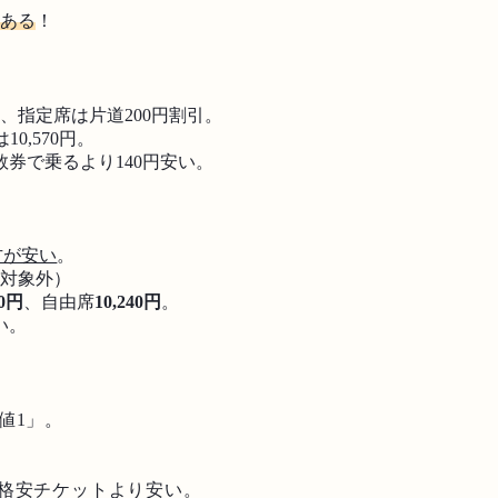
つある
！
、指定席は片道200円割引。
0,570円。
券で乗るより140円安い。
方が安い
。
引対象外）
80円
、自由席
10,240円
。
い。
値1」。
格安チケットより安い。