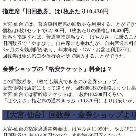
指定席「旧回数券」は1枚あたり10,430円
大宮-仙台では、普通車指定席の回数券を利用することができ
価格は6枚1セットで62,580円、1枚あたりの価格は
10,430円
。
座席を指定すれば、普通車指定席なら「はやぶさ」に乗るこ
旧回数券で「やまびこ」自由席にも乗れたが、自由席通常料
3ヶ月の有効期間があり、年末年始・GW・お盆は利用不可。
回数券は駅の窓口や旅行会社等で購入することができた。
金券ショップの「格安チケット」料金は？
この回数券を、1枚でも購入できるのが金券ショップ。
販売価格は店舗によって違うが、回数券1枚の価格より少し
大宮-仙台では新幹線チケットは、1枚約
10,500円くらい
。
「はやぶさ」指定席の通常きっぷ（10,870円）よりは安いが
【大宮-仙台】回数券・金券ショップよ
大宮-仙台の指定席通常料金は、はやぶさ11,090円、やまびこ10
旧回数券は1枚10,430円なので、片道約660円安くなった。