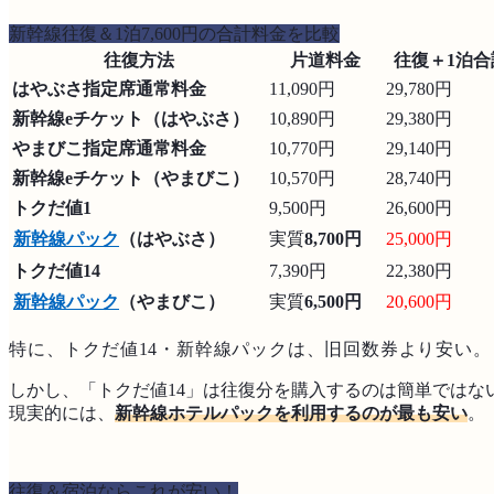
新幹線往復＆1泊7,600円の合計料金を比較
往復方法
片道料金
往復＋1泊合
はやぶさ指定席通常料金
11,090円
29,780円
新幹線eチケット（はやぶさ）
10,890円
29,380円
やまびこ指定席通常料金
10,770円
29,140円
新幹線eチケット（やまびこ）
10,570円
28,740円
トクだ値1
9,500円
26,600円
新幹線パック
（はやぶさ）
実質
8,700円
25,000円
トクだ値14
7,390円
22,380円
新幹線パック
（やまびこ）
実質
6,500円
20,600円
特に、トクだ値14・新幹線パックは、旧回数券より安い。
しかし、「トクだ値14」は往復分を購入するのは簡単ではな
現実的には、
新幹線ホテルパックを利用するのが最も安い
。
往復＆宿泊ならこれが安い！