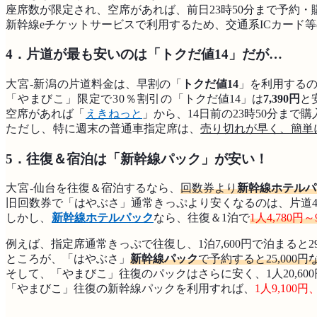
座席数が限定され、空席があれば、前日23時50分まで予約・
新幹線eチケットサービスで利用するため、交通系ICカード
4．片道が最も安いのは「トクだ値14」だが…
大宮-新潟
の片道料金は、早割の「
トクだ値14
」を利用する
「やまびこ」限定で30％割引の
「トクだ値14」は
7,390円
と
空席があれば「
えきねっと
」から、14日前の23時50分まで
ただし、
特に週末の普通車指定席は、
売り切れが早く、簡単
5．往復＆宿泊は「新幹線パック」が安い！
大宮
-仙台を往復＆宿泊するなら、
回数券より
新幹線ホテルパ
旧
回数券で「はやぶさ」通常きっぷより安くなるのは、片道44
しかし、
新幹線ホテルパック
なら、往復＆1泊で
1人4,780円～
例えば、指定席通常きっぷで往復し、1泊7,600円で泊まると29
ところが、「はやぶさ」
新幹線パック
で予約すると25,000
そして、「やまびこ」往復のパックはさらに安く、1人20,600
「やまびこ」往復の新幹線パックを利用すれば、
1人9,100円