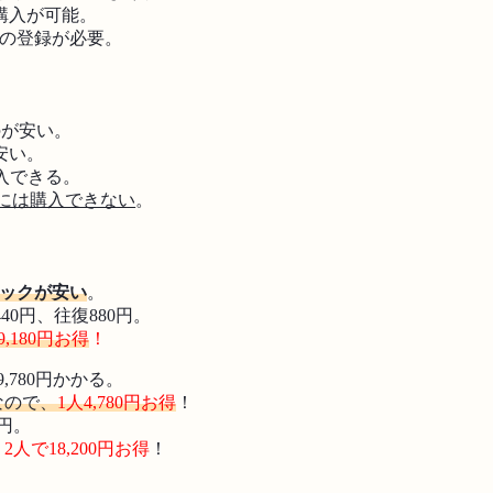
購入が可能。
等の登録が必要。
のが安い。
安い。
購入できる。
には購入できない
。
ックが安い
。
0円、往復880円。
9,180円お得
！
,780円かかる。
円なので、
1人4,780円お得
！
円。
、2人で18,200円お得
！