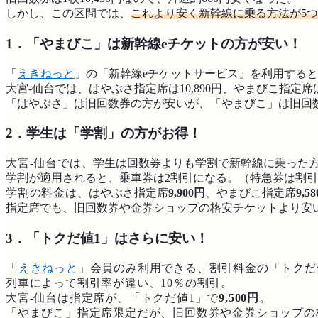
しかし、この区間では、
これより安く新幹線に乗る方法が5
1．「やまびこ」は新幹線eチケットの方が安い！
「
えきねっと
」の「新幹線eチケットサービス」を利用すると
大宮-仙台では、はやぶさ指定席は10,890円、やまびこ指定席は1
「はやぶさ」は旧回数券の方が安いが、「やまびこ」は旧回数
2．学生は「学割」の方がお得！
大宮-仙台では、
学生は
回数券よりも学割で新幹線に乗った
学割が適用されると、乗車券は2割引になる。（特急券は割
学割の料金は
、はやぶさ指定席
9,900円
、やまびこ指定席
9,5
指定席でも、旧回数券や金券ショップの格安チケットより安
3．「トクだ値1」はさらに安い！
「
えきねっと
」会員のみ利用できる、割引料金の「トクだ
列車によって割引率が違い、10％の割引。
大宮-仙台は指定席が、「トクだ値1」で
9,500円
。
「やまびこ」指定席限定だが、旧回数券や金券ショップの