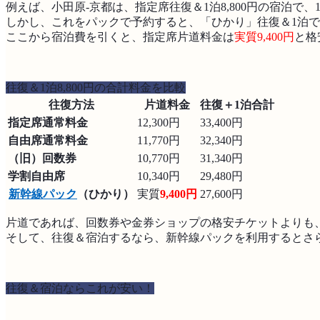
例えば、小田原-京都は、指定席往復＆1泊8,800円の宿泊で、1人
しかし、これをパックで予約すると、「ひかり」往復＆1泊で1人
ここから宿泊費を引くと、指定席片道料金は
実質9,400円
と格
往復＆1泊8,800円の合計料金を比較
往復方法
片道料金
往復＋1泊合計
指定席通常料金
12,300円
33,400円
自由席通常料金
11,770円
32,340円
（旧）回数券
10,770円
31,340円
学割自由席
10,340円
29,480円
新幹線パック
（ひかり）
実質
9,400円
27,600円
片道であれば、回数券や金券ショップの格安チケットよりも
そして、往復＆宿泊するなら、新幹線パックを利用するとさ
往復＆宿泊ならこれが安い！