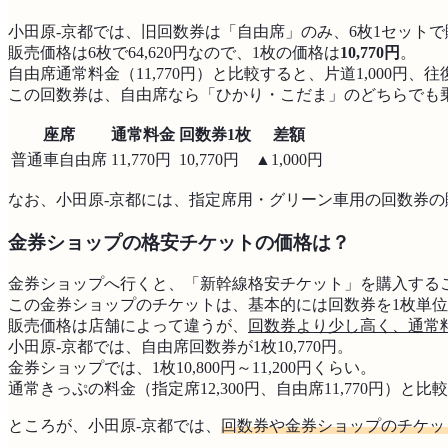
小田原-京都では、旧回数券は「自由席」のみ、6枚1セット
販売価格は6枚で64,620円なので、1枚の価格は
10,770円
。
自由席通常料金（11,770円）と比較すると、片道1,000円、往復
この回数券は、自由席なら「ひかり・こだま」のどちらでも
座席
通常料金
回数券1枚
差額
普通車自由席
11,770円
10,770円
▲1,000円
なお、小田原-京都には、指定席用・グリーン車用の回数券の
金券ショップの格安チケットの価格は？
金券ショップへ行くと、「新幹線格安チケット」を購入する
この金券ショップのチケットは、基本的には回数券を1枚単
販売価格は店舗によって違うが、
回数券より少し高く、通常
小田原-京都では、自由席回数券が1枚10,770円。
金券ショップでは、1枚10,800円～11,200円くらい。
通常きっぷの料金（指定席12,300円、自由席11,770円）と
ところが、小田原-京都では、
回数券や金券ショップのチケッ