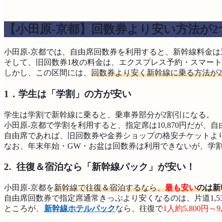
【小田原-京都】回数券より安い方法が2
小田原-京都では、自由席回数券を利用すると、新幹線料金
そして、旧回数券1枚の料金は、エクスプレス予約・スマート
しかし、この区間には、
回数券より安く新幹線に乗る方法が
1．学生は「学割」の方が安い
学生は学割で新幹線に乗ると、乗車券部分が2割引になる。
小田原-京都で学割を利用すると、指定席は10,870円だが、自
自由席であれば、旧回数券や金券ショップの格安チケットよ
なお、年末年始・GW・お盆は回数券は利用できないが、学
2. 往復＆宿泊なら「新幹線パック」が安い！
小田原-京都を
新幹線で往復＆宿泊するなら、
最も安い
のは新
自由席回数券で指定席通常きっぷより安くなるのは、片道1,530
ところが、
新幹線ホテルパック
なら、往復で
1人約5,800円～