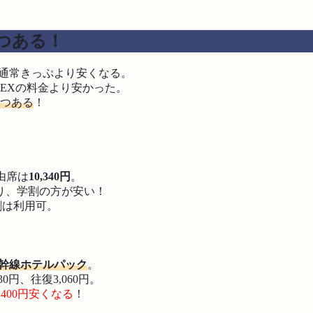
つある！
は通常きっぷより安くなる。
EXの料金より安かった。
2つある
！
由席は
10,340円
。
り、学割の方が安い！
割は利用可。
幹線ホテルパック
。
円、往復3,060円。
9,400円安くなる
！