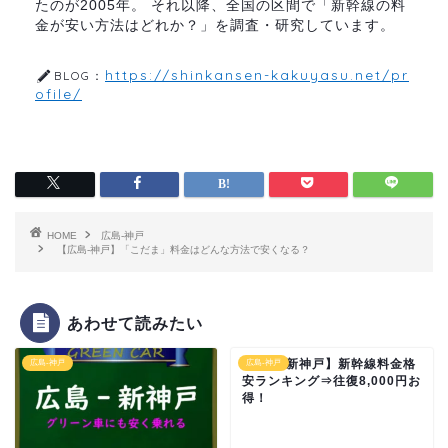
たのが2005年。 それ以降、全国の区間で「新幹線の料
金が安い方法はどれか？」を調査・研究しています。
https://shinkansen-kakuyasu.net/pr
BLOG：
ofile/
HOME
広島-神戸
【広島-神戸】「こだま」料金はどんな方法で安くなる？
あわせて読みたい
【広島-新神戸】新幹線料金格
広島-神戸
広島-神戸
安ランキング⇒往復8,000円お
得！