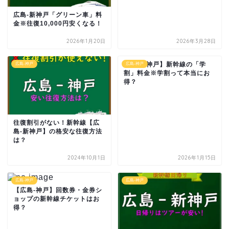
広島-新神戸「グリーン車」料
金※往復10,000円安くなる！
2026年1月20日
2026年3月28日
【広島-神戸】新幹線の「学
広島-神戸
広島-神戸
割」料金※学割って本当にお
得？
往復割引がない！新幹線【広
島-新神戸】の格安な往復方法
は？
2024年10月1日
2026年1月15日
広島-神戸
広島-神戸
【広島-神戸】回数券・金券シ
ョップの新幹線チケットはお
得？