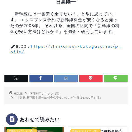
日高陽一
「新幹線には一番安く乗りたい！」と常に思っていま
す。 エクスプレス予約で新幹線料金が安くなると知っ
たのが2005年。 それ以降、全国の区間で「新幹線の料
金が安い方法はどれか？」を調査・研究しています。
https://shinkansen-kakuyasu.net/pr
BLOG：
ofile/
HOME
区間別ランキング（西）
【姫路-新下関】新幹線料金格安ランキング⇒往復6,400円お得！
あわせて読みたい
【福山-広島】新幹線料金格安
区間別ランキング（西）
区間別ランキング（西）