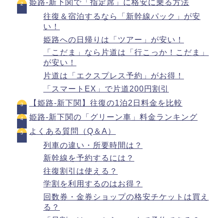
姫路-新下関で「指定席」に格安に乗る方法
往復＆宿泊するなら「新幹線パック」が安
い！
姫路への日帰りは「ツアー」が安い！
「こだま」なら片道は「行こっか！こだま」
が安い！
片道は「エクスプレス予約」がお得！
「スマートEX」で片道200円割引
【姫路-新下関】往復の1泊2日料金を比較
姫路-新下関の「グリーン車」料金ランキング
よくある質問（Q＆A）
列車の違い・所要時間は？
新幹線を予約するには？
往復割引は使える？
学割を利用するのはお得？
回数券・金券ショップの格安チケットは買え
る？