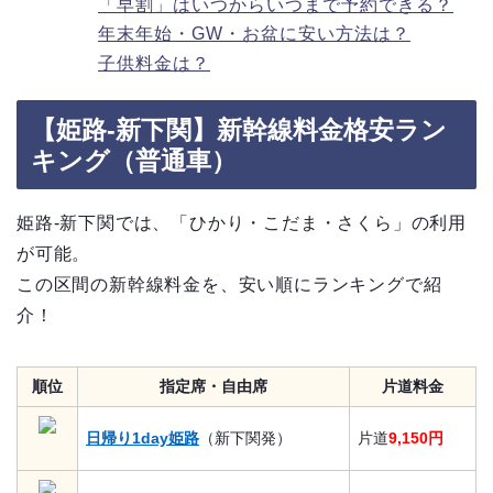
「早割」はいつからいつまで予約できる？
年末年始・GW・お盆に安い方法は？
子供料金は？
【姫路-新下関】新幹線料金格安ラン
キング（普通車）
姫路-新下関では、「ひかり・こだま・さくら」の利用
が可能。
この区間の新幹線料金を、安い順にランキングで紹
介！
順位
指定席・自由席
片道料金
日帰り1day姫路
（新下関発）
片道
9,150円