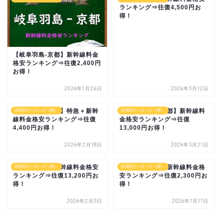
ランキング⇒往復4,500円お
得！
【岐阜羽島-京都】新幹線料金
格安ランキング⇒往復2,400円
お得！
2026年1月26日
2026年3月12日
【大阪-加賀温泉】特急＋新幹
【鹿児島中央-京都】新幹線料
区間別ランキング（西）
区間別ランキング（西）
線料金格安ランキング⇒往復
金格安ランキング⇒往復
4,400円お得！
13,000円お得！
2026年2月18日
2026年3月21日
【徳山-東京】新幹線料金格安
【久留米-熊本】新幹線料金格
区間別ランキング（西）
区間別ランキング（西）
ランキング⇒往復13,200円お
安ランキング⇒往復2,300円お
得！
得！
2026年2月5日
2026年1月17日