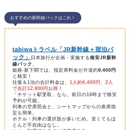
おすすめの新幹線パックはこれ！
tabiwaトラベル「JR新幹線＋宿泊パ
ック」
日本旅行が企画・実施する
格安JR新幹
線パック
。
姫路-新下関では、指定席料金が片道約
9,400円
と格安！
往復＆1泊の合計料金は、
1人約6,400円、2人
で合計12,900円お得
！
「チケット駅受取」なら、前日の16時まで格安
予約が可能。
列車の空席照会と、シートマップからの座席指
定も簡単。
ホテル・列車の選択肢が多いため、安くてもほ
とんど不自由はなし。