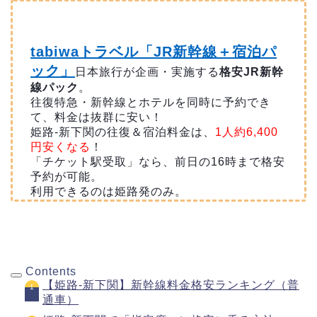
tabiwaトラベル「JR新幹線＋宿泊パ
ック」
日本旅行が企画・実施する
格安JR新幹
線パック
。
往復特急・新幹線とホテルを同時に予約でき
て、料金は抜群に安い！
姫路-新下関の往復＆宿泊料金は、
1人約6,400
円安くなる
！
「チケット駅受取」なら、前日の16時まで格安
予約が可能。
利用できるのは姫路発のみ。
Contents
【姫路-新下関】新幹線料金格安ランキング（普
通車）