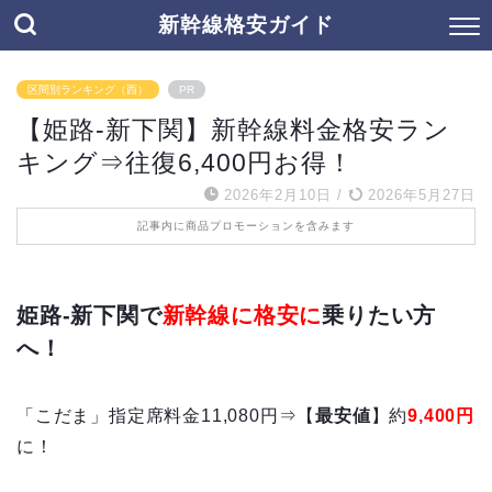
新幹線格安ガイド
区間別ランキング（西）
PR
【姫路-新下関】新幹線料金格安ラン
キング⇒往復6,400円お得！
2026年2月10日
/
2026年5月27日
記事内に商品プロモーションを含みます
姫路-新下関で
新幹線に格安に
乗りたい方
へ！
「こだま」指定席料金11,080円⇒【
最安値
】約
9,400円
に！