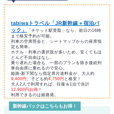
tabiwaトラベル「JR新幹線＋宿泊パ
ック」
「チケット駅受取」なら、前日の16時
まで格安予約が可能。
列車の空席照会と、シートマップからの座席指
定も簡単。
ホテル・列車の選択肢が多いため、安くてもほ
とんど不自由はなし。
乗り遅れた場合も、一部のプランを除き後続列
車自由席に乗れるので安心。
姫路-新下関なら指定席片道料金が、大人約
9,400円
、子ども約
4,750円
と格安！
大人2人で利用すれば、往復＆1泊で合計
12,900円お得
！
利用できるのは姫路発。
新幹線パックはこちらもお得！