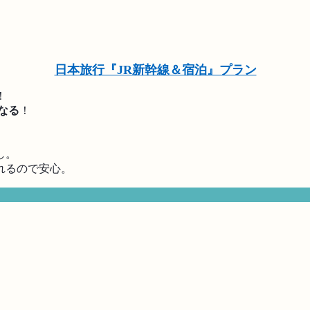
日本旅行『JR新幹線＆宿泊』プラン
！
くなる
！
し。
れるので安心。