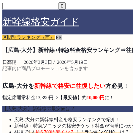
新幹線格安ガイド
区間別ランキング（西）
PR
【広島-大分】新幹線+特急料金格安ランキング⇒往復6
日高陽一
2026年3月3日
/
2026年5月19日
記事内に商品プロモーションを含みます
広島-大分を
新幹線で格安に往復したい
方必見
！
指定席通常料金13,390円⇒【
最安値
】約
10,000
円
に！
【広島-大分】新幹線の最安値は？
広島-大分の新幹線料金を格安ランキングで紹介！
新幹線＋特急ソニックの格安チケット料金が簡単にわか
往復で
1人
約6,700円安くなる
！「
ランキング1位
」
は？