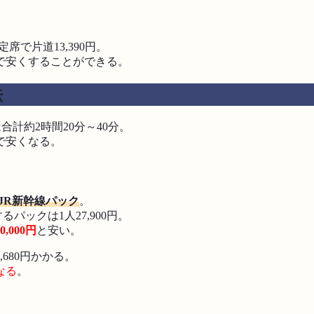
で片道13,390円。
で安くすることができる。
法
計約2時間20分～40分。
で安くなる。
JR新幹線パック
。
パックは1人27,900円。
10,000円
と安い。
680円かかる。
くなる
。