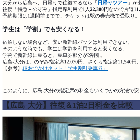
大分から広島へ、日帰りで往復するなら「
日帰りツアー
」が
往復「特急＋のぞみ」指定席利用で1人
22,300円
なので片道
11
予約期限は1週間前までで、チケットは駅の券売機で受取り。
学生は「学割」でも安くなる！
宿泊しない場合など、安い新幹線パックは利用できない。
そのような時でも、学生は学割を利用すると安くなる。
学割で新幹線に乗ると、乗車券部分が2割引。
広島-大分は、のぞみ指定席12,070円、さくら指定席11,540円、
【参考】
JRおでかけネット「学生割引乗車券」
このように、広島-大分の指定席の料金もいくつかの方法で安
【広島-大分】往復＆1泊2日料金を比較