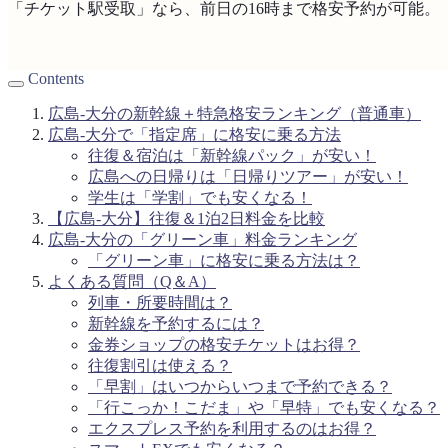
「チケット駅受取」なら、前日の16時まで格安予約が可能。
Contents
広島-大分の新幹線＋特急格安ランキング（普通車）
広島-大分で「指定席」に格安に乗る方法
往復＆宿泊は「新幹線パック」が安い！
広島への日帰りは「日帰りツアー」が安い！
学生は「学割」でも安くなる！
【広島-大分】往復＆1泊2日料金を比較
広島-大分の「グリーン車」料金ランキング
「グリーン車」に格安に乗る方法は？
よくある質問（Q＆A）
列車・所要時間は？
新幹線を予約するには？
金券ショップの格安チケットはお得？
往復割引は使える？
「早割」はいつからいつまで予約できる？
「行こっか！こだま」や「早特」でも安くなる？
エクスプレス予約を利用するのはお得？