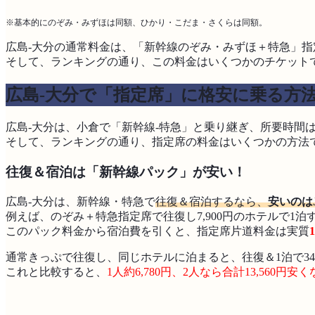
※基本的にのぞみ・みずほは同額、ひかり・こだま・さくらは同額。
広島-大分の通常料金は、「新幹線のぞみ・みずほ＋特急」指定席
そして、ランキングの通り、この料金はいくつかのチケット
広島-大分で「指定席」に格安に乗る方
広島-大分は、小倉で「新幹線‐特急」と乗り継ぎ、所要時間は合
そして、ランキングの通り、指定席の料金はいくつかの方法
往復＆宿泊は「新幹線パック」が安い！
広島-大分は、新幹線・特急で
往復＆宿泊するなら、
安いのは
例えば、のぞみ＋特急指定席で往復し7,900円のホテルで1泊する
このパック料金から宿泊費を引くと、指定席片道料金は実質
通常きっぷで往復し、同じホテルに泊まると、往復＆1泊で34,
これと比較すると、
1人約6,780円、2人なら合計13,560円安