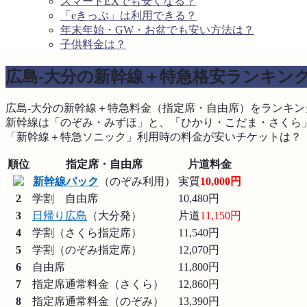
スマートEXでも安くなる？
「eきっぷ」は利用できる？
年末年始・GW・お盆でも安い方法は？
子供料金は？
広島-大分の新幹線＋特急格安ランキン
広島-大分の新幹線＋特急料金（指定席・自由席）をランキン
新幹線は「のぞみ・みずほ」と、「ひかり・こだま・さくら
「新幹線＋特急ソニック」利用時の料金が安いチケットは？
順位
指定席・自由席
片道料金
新幹線パック
（のぞみ利用）
実質
10,000円
2
学割 自由席
10,480円
3
日帰り広島
（大分発）
片道
11,150円
4
学割（さくら指定席）
11,540円
5
学割（のぞみ指定席）
12,070円
6
自由席
11,800円
7
指定席通常料金（さくら）
12,860円
8
指定席通常料金（のぞみ）
13,390円