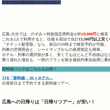
おすすめの新幹線パックはこれ！
広島-大分では、のぞみ＋特急指定席料金が約
10,000円
と格安
これを2人で利用すると、往復＆宿泊で合計
13,500円以上安
「チケット駅受取」なら、前日の16時まで格安予約が可能。
列車の空席照会と、シートマップからの座席指定も簡単。
ホテル・列車の選択肢が多く、安くてもほとんど不自由はな
乗り遅れた場合も、一部のプランを除き後続列車自由席に乗
新幹線パックはこちらもお得！
JTB「新幹線・JR＋ホテル」
出発前日まで予約できる新幹線ツアー。
広島への日帰りは「日帰りツアー」が安い！