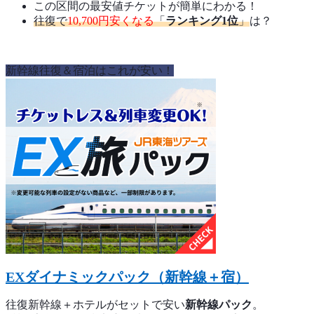
この区間の最安値チケットが簡単にわかる！
往復で
10,700円安くなる
「
ランキング1位
」
は？
新幹線往復＆宿泊はこれが安い！
EXダイナミックパック（新幹線＋宿）
往復新幹線＋ホテルがセットで安い
新幹線パック
。