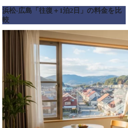
浜松-広島「往復＋1泊2日」の料金を比
較