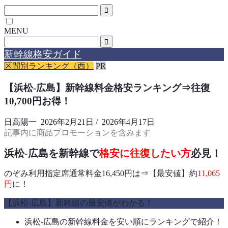
MENU
新幹線格安ガイド
区間別ランキング（西）
PR
【浜松-広島】新幹線料金格安ランキング⇒往復
10,700円お得！
日高陽一
2026年2月21日
/
2026年4月17日
記事内に商品プロモーションを含みます
浜松-広島を新幹線で
格安に往復したい方
必見！
のぞみ利用指定席通常料金16,450円は⇒【最安値】約
11,065
円
に！
【浜松-広島】新幹線の最安値がわかる！
浜松-広島の新幹線料金を安い順にランキングで紹介！