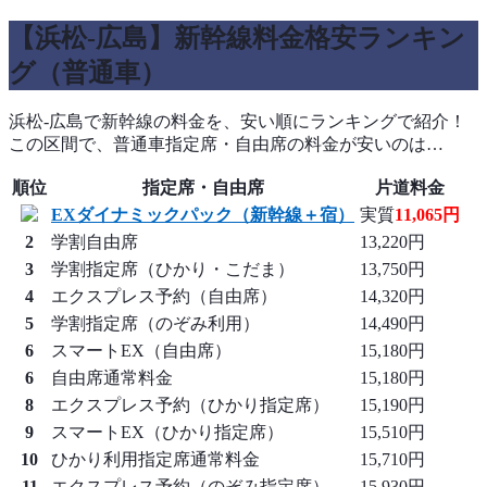
【浜松-広島】新幹線料金格安ランキン
グ（普通車）
浜松-広島で新幹線の料金を、安い順にランキングで紹介！
この区間で、普通車指定席・自由席の料金が安いのは…
順位
指定席・自由席
片道料金
EXダイナミックパック（新幹線＋宿）
実質
11,065円
2
学割自由席
13,220円
3
学割指定席（ひかり・こだま）
13,750円
4
エクスプレス予約（自由席）
14,320円
5
学割指定席（のぞみ利用）
14,490円
6
スマートEX（自由席）
15,180円
6
自由席通常料金
15,180円
8
エクスプレス予約（ひかり指定席）
15,190円
9
スマートEX（ひかり指定席）
15,510円
10
ひかり利用指定席通常料金
15,710円
11
エクスプレス予約（のぞみ指定席）
15,930円