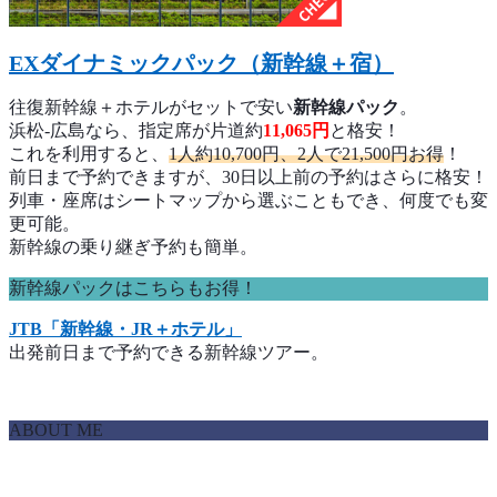
EXダイナミックパック（新幹線＋宿）
往復新幹線＋ホテルがセットで安い
新幹線パック
。
浜松-広島なら、指定席が片道約
11,065円
と格安！
これを利用すると、
1人約10,700円、2人で21,500円お得
！
前日まで予約できますが、30日以上前の予約はさらに格安！
列車・座席はシートマップから選ぶこともでき、何度でも変
更可能。
新幹線の乗り継ぎ予約も簡単。
新幹線パックはこちらもお得！
JTB「新幹線・JR＋ホテル」
出発前日まで予約できる新幹線ツアー。
ABOUT ME