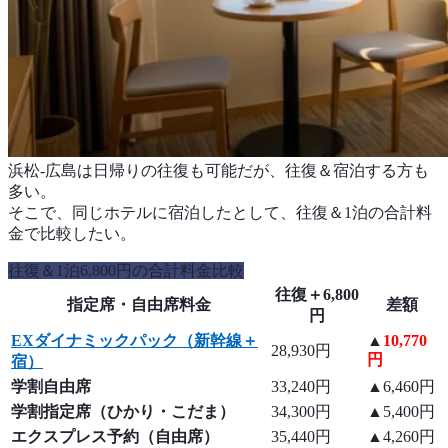
浜松-広島は日帰りの往復も可能だが、往復＆宿泊する方も
多い。
そこで、同じホテルに宿泊したとして、往復＆1泊の合計料
金で比較したい。
往復＆1泊6,800円の合計料金比較
往復＋6,800
指定席・自由席料金
差額
円
EXダイナミックパック（新幹線＋
▲
10,770
28,930円
円
宿）
学割自由席
33,240円
▲6,460円
学割指定席（ひかり・こだま）
34,300円
▲5,400円
エクスプレス予約（自由席）
35,440円
▲4,260円