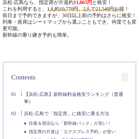
浜松-広島なら、指定席が片道約
11,065円
と格安！
これを利用すると、
1人約10,770円、2人で21,540円お得
！
前日まで予約できますが、30日以上前の予約はさらに格安！
列車・座席はシートマップから選ぶこともでき、何度でも変
更可能。
新幹線の乗り継ぎ予約も簡単。
Contents
【浜松-広島】新幹線料金格安ランキング（普通
車）
浜松-広島で「指定席」に格安に乗る方法
往復＆宿泊なら「新幹線パック」が安い！
指定席の片道は「エクスプレス予約」が安い