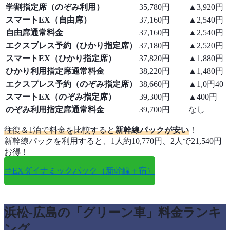
学割指定席（のぞみ利用）
35,780円
▲3,920円
スマートEX（自由席）
37,160円
▲2,540円
自由席通常料金
37,160円
▲2,540円
エクスプレス予約（ひかり指定席）
37,180円
▲2,520円
スマートEX（ひかり指定席）
37,820円
▲1,880円
ひかり利用指定席通常料金
38,220円
▲1,480円
エクスプレス予約（のぞみ指定席）
38,660円
▲1,0円40
スマートEX（のぞみ指定席）
39,300円
▲400円
のぞみ利用指定席通常料金
39,700円
なし
往復＆1泊で料金を比較すると
新幹線パックが安い
！
新幹線パックを利用すると、1人約10,770円、2人で21,540円
お得！
⇒EXダイナミックパック（新幹線＋宿）
浜松-広島の「グリーン車」料金ランキ
ング