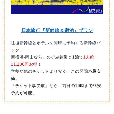
日本旅行『新幹線＆宿泊』プラン
往復新幹線とホテルを同時に予約する新幹線パ
ック。
新横浜-岡山なら、のぞみ往復＆1泊で
1人約
11,200円お得
！
学割や他のチケットより安く
、この区間の
最安
値
。
「チケット駅受取」なら、前日の16時まで格安
予約が可能。