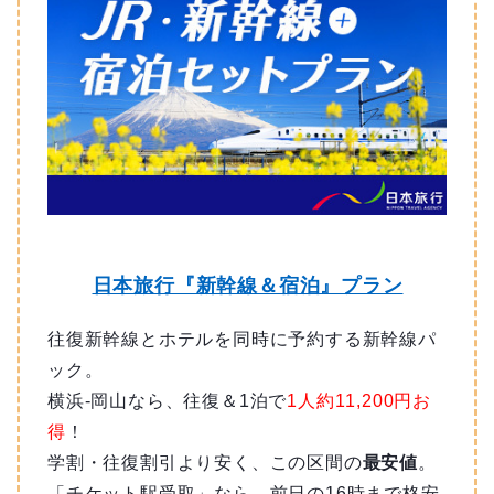
日本旅行『新幹線＆宿泊』プラン
往復新幹線とホテルを同時に予約する新幹線パ
ック。
横浜-岡山なら、往復＆1泊で
1人約11,200円お
得
！
学割・往復割引より安く、この区間の
最安値
。
「チケット駅受取」なら、前日の16時まで格安