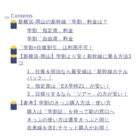
Contents
新横浜-岡山の新幹線「学割」料金は？
学割「指定席」料金
学割「自由席」料金
「学割×往復割引」は利用不可！
【新横浜-岡山】学割より安く新幹線に乗る方法3
つ
1．往復＆宿泊なら最安値は「新幹線ホテル
パック」！
2．指定席は「EX早特21」が安い！
3．日帰りするなら「ツアー」の方が安い！
【参考】学割のきっぷ購入方法・使い方
購入は「学割証」を持って駅の窓口へ
きっぷの使い方は通常きっぷと同じ
在来線を含むチケット購入がお得！