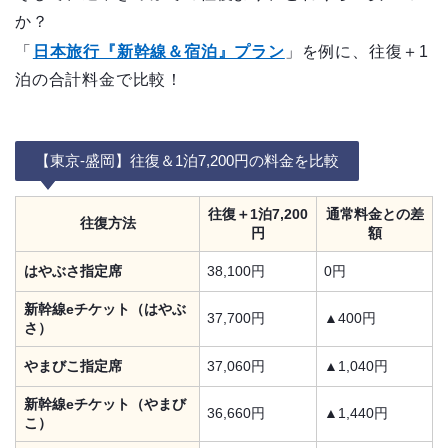
か？
「
日本旅行『新幹線＆宿泊』プラン
」を例に、往復＋1
泊の合計料金で比較！
【東京-盛岡】往復＆1泊7,200円の料金を比較
往復＋1泊7,200
通常料金との差
往復方法
円
額
はやぶさ指定席
38,100円
0円
新幹線eチケット（はやぶ
37,700円
▲400円
さ）
やまびこ指定席
37,060円
▲1,040円
新幹線eチケット（やまび
36,660円
▲1,440円
こ）