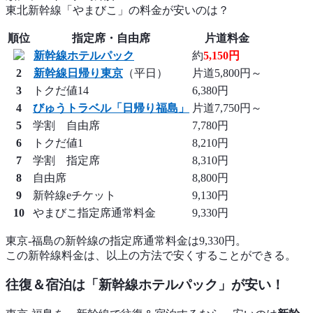
東北新幹線「やまびこ」の料金が安いのは？
順位
指定席・自由席
片道料金
新幹線ホテルパック
約
5,150円
2
新幹線日帰り東京
（平日）
片道5,800円～
3
トクだ値14
6,380円
4
びゅうトラベル「日帰り福島」
片道7,750円～
5
学割 自由席
7,780円
6
トクだ値1
8,210円
7
学割 指定席
8,310円
8
自由席
8,800円
9
新幹線eチケット
9,130円
10
やまびこ指定席通常料金
9,330円
東京-福島の新幹線の指定席通常料金は9,330円。
この新幹線料金は、以上の方法で安くすることができる。
往復＆宿泊は「新幹線ホテルパック」が安い！