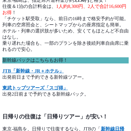
東京-福島は、指定席片道料金が約
5,150円
と格安！
往復＆1泊の合計料金は、
1人約8,300円、2人で合計16,600円
お得
！
「チケット駅受取」なら、前日の16時まで格安予約が可能。
列車の空席照会と、シートマップからの座席指定も簡単。
ホテル・列車の選択肢が多いため、安くてもほとんど不自由
はなし。
乗り遅れた場合も、一部のプランを除き後続列車自由席に乗
れるので安心。
新幹線パックはこちらもお得！
JTB「新幹線・JR＋ホテル」
出発前日まで予約できる新幹線ツアー。
東武トップツアーズ「スゴ得」
出発2日前まで予約できる新幹線パック。
日帰りの往復は「日帰りツアー」が安い！
東京-福島を、日帰りで往復するなら、JTBの「
新幹線日帰