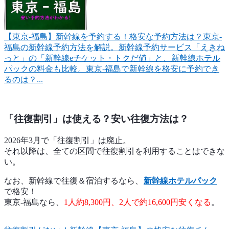
【東京-福島】新幹線を予約する！格安な予約方法は？
東京-
福島の新幹線予約方法を解説。新幹線予約サービス「えきね
っと」の「新幹線eチケット・トクだ値」と、新幹線ホテル
パックの料金も比較。東京-福島で新幹線を格安に予約でき
るのは？...
「往復割引」は使える？安い往復方法は？
2026年3月で「往復割引」は廃止。
それ以降は、全ての区間で往復割引を利用することはできな
い。
なお、新幹線で往復＆宿泊するなら、
新幹線ホテルパック
で格安！
東京-福島なら、
1人約8,300円、2人で約16,600円安くなる
。