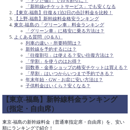
「トクだ値1」で10％割引に！
「新幹線eチケットサービス」でも安くなる
【東京-福島】往復＆1泊2日の合計料金を比較！
【上野-福島】新幹線料金格安ランキング
東京-
福島
の「グリーン車」料金ランキング
「グリーン車」に格安に乗る方法は？
よくある質問（Q＆A）
列車の違い・所要時間は？
新幹線を予約するには？
「往復割引」は使える？安い往復方法は？
「学割」を使うのはお得？
回数券・金券ショップの格安チケットは買える？
「早割」はいつからいつまで予約できる？
年末年始・GW・お盆に安い方法は？
子供料金はいくら？安くなる？
【東京-福島】新幹線料金ランキング
（指定・自由席）
東京-福島の新幹線料金（普通車指定席・自由席）を、安い
順にランキングで紹介！