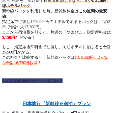
東京-福島を、新幹線で
往復＆宿泊するなら、安いのは
新幹
線ホテルパック
。
新幹線パックを利用した時、新幹線料金は
この区間の最安
値
。
指定席で往復し1泊6,900円のホテルで泊まるパックは、1泊2
日で合計1人17,200円。
ここから宿泊費を引くと、片道の「やまびこ」指定席料金は
5,150円
と最安値！
もし、指定席通常料金で往復し、同じホテルに泊まると合計
25,560円かかる。
この料金と比較すると、新幹線パックは
1人8,360円、2人な
ら合計16,720円お得
！
おすすめの新幹線パックはこれ！
日本旅行『新幹線＆宿泊』プラン