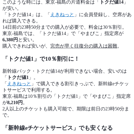
このような時には、東京-福島の片道料金は「
トクだ値14
」
が安い。
「トクだ値14」は、「
えきねっと
」に会員登録し、空席があ
れば購入できる。
14日前の23時50分までの購入が必要で、料金は30％割引。
東京-福島では、「トクだ値14」で「やまびこ」指定席が
6,380円
と安い。
購入できれば安いが、
完売が早く往復分の購入は困難
。
「トクだ値1」で10％割引に！
新幹線パック・トクだ値14が利用できない場合、安いのは
「
トクだ値1
」。
「
えきねっと
」で購入できる割引きっぷで、新幹線eチケッ
トサービスで利用する。
東京-福島は10％割引の「トクだ値1」で「やまびこ」指定席
が
8,210円
。
2人以上のチケットも購入可能で、期限は前日の23時50分ま
で。
「新幹線eチケットサービス」でも安くなる