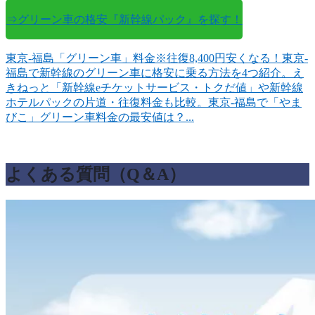
⇒グリーン車の格安『新幹線パック』を探す！
東京-福島「グリーン車」料金※往復8,400円安くなる！
東京-
福島で新幹線のグリーン車に格安に乗る方法を4つ紹介。え
きねっと「新幹線eチケットサービス・トクだ値」や新幹線
ホテルパックの片道・往復料金も比較。東京-福島で「やま
びこ」グリーン車料金の最安値は？...
よくある質問（Q＆A）