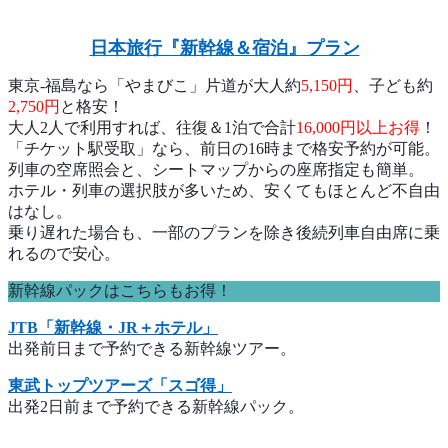
日本旅行『新幹線＆宿泊』プラン
東京-福島なら「やまびこ」片道が大人約
5,150円
、子ども約
2,750円
と格安！
大人2人で利用すれば、往復＆1泊で合計
16,000円以上お得
！
「チケット駅受取」なら、前日の16時まで格安予約が可能。
列車の空席照会と、シートマップからの座席指定も簡単。
ホテル・列車の選択肢が多いため、安くてもほとんど不自由
はなし。
乗り遅れた場合も、一部のプランを除き後続列車自由席に乗
れるので安心。
新幹線パックはこちらもお得！
JTB「新幹線・JR＋ホテル」
出発前日まで予約できる新幹線ツアー。
東武トップツアーズ「スゴ得」
出発2日前まで予約できる新幹線パック。