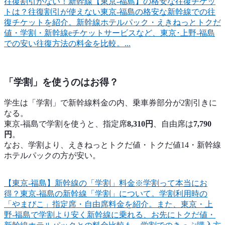
往復割引がない！新幹線【東京‐福島】の格安な往復チケッ
トは？
往復割引が使えない東京-福島の格安な新幹線での往
復チケットを紹介。新幹線ホテルパック・えきねっとトクだ
値・学割・新幹線eチケットサービスなど、東京･上野-福島
での安い往復方法の料金を比較。...
「学割」を使うのはお得？
学生は「学割」で新幹線料金の内、乗車券部分が2割引きに
なる。
東京-福島で学割を使うと、指定席
8,310円
、自由席は
7,790
円
。
なお、学割より、えきねっとトクだ値・トクだ値14・新幹線
ホテルパックの方が安い。
【東京-福島】新幹線の「学割」料金※学割って本当にお
得？
東京-福島の新幹線「学割」について。学割利用時の
「やまびこ」指定席・自由席料金を紹介。また、東京・上
野-福島で学割より安く新幹線に乗れる、お先にトクだ値・