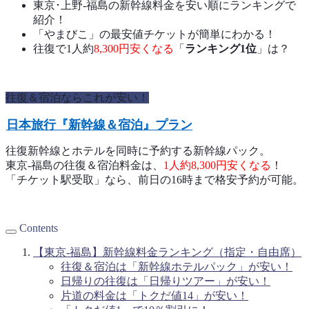
東京･上野-福島の新幹線料金を安い順にランキングで
紹介！
「やまびこ」の最安値チケットが簡単にわかる！
往復で1人約
8,300円安くなる
「
ランキング1位
」は？
往復＆宿泊ならこれが安い！
日本旅行『新幹線＆宿泊』プラン
往復新幹線とホテルを同時に予約する新幹線パック。
東京-福島の往復＆宿泊料金は、
1人約8,300
円安くなる
！
「チケット駅受取」なら、前日の16時まで格安予約が可能。
Contents
【東京-福島】新幹線料金ランキング（指定・自由席）
往復＆宿泊は「新幹線ホテルパック」が安い！
日帰りの往復は「日帰りツアー」が安い！
片道の料金は「トクだ値14」が安い！