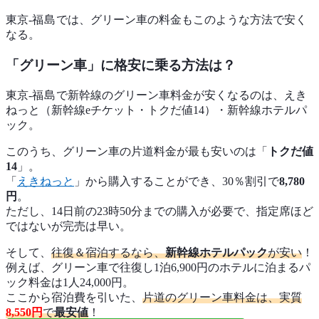
東京-
福島
では、グリーン車の料金もこのような方法で安く
なる。
「グリーン車」に格安に乗る方法は？
東京-
福島
で新幹線のグリーン車料金が安くなるのは、えき
ねっと（新幹線eチケット・トクだ値14）・新幹線ホテルパ
ック。
このうち、グリーン車の片道料金が最も安いのは「
トクだ値
14
」。
「
えきねっと
」から購入することができ、30％割引で
8,780
円
。
ただし、14日前の23時50分までの購入が必要で、指定席ほど
ではないが完売は早い。
そして、
往復＆宿泊するなら、
新幹線ホテルパック
が安い
！
例えば、グリーン車で往復し1泊6,900円のホテルに泊まるパ
ック料金は1人24,000円。
ここから宿泊費を引いた、
片道のグリーン車料金は、実質
8,550円
で
最安値
！