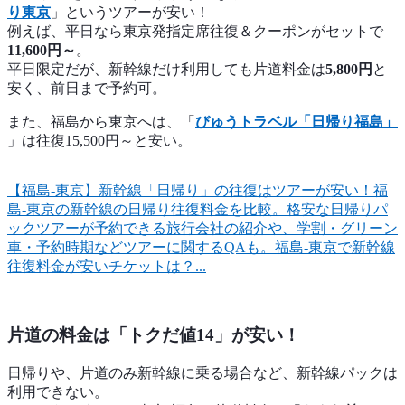
り東京
」というツアーが安い！
例えば、平日なら東京発指定席往復＆クーポンがセットで
11,600円～
。
平日限定だが、新幹線だけ利用しても片道料金は
5,800円
と
安く、前日まで予約可。
また、福島から東京へは、「
びゅうトラベル「日帰り福島」
」は往復15,500円～と安い。
【福島-東京】新幹線「日帰り」の往復はツアーが安い！
福
島-東京の新幹線の日帰り往復料金を比較。格安な日帰りパ
ックツアーが予約できる旅行会社の紹介や、学割・グリーン
車・予約時期などツアーに関するQAも。福島-東京で新幹線
往復料金が安いチケットは？...
片道の料金は「トクだ値14」が安い！
日帰りや、片道のみ新幹線に乗る場合など、新幹線パックは
利用できない。