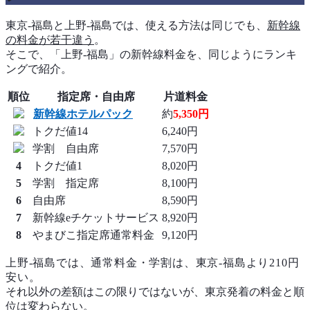
東京-福島と上野-福島では、使える方法は同じでも、
新幹線
の料金が若干違う
。
そこで、「上野-福島」の新幹線料金を、同じようにランキ
ングで紹介。
順位
指定席・自由席
片道料金
新幹線ホテルパック
約
5,350円
トクだ値14
6,240円
学割 自由席
7,570円
4
トクだ値1
8,020円
5
学割 指定席
8,100円
6
自由席
8,590円
7
新幹線eチケットサービス
8,920円
8
やまびこ指定席通常料金
9,120円
上野-福島では、通常料金・学割は、東京-福島より210円
安い。
それ以外の差額はこの限りではないが、東京発着の料金と順
位は変わらない。