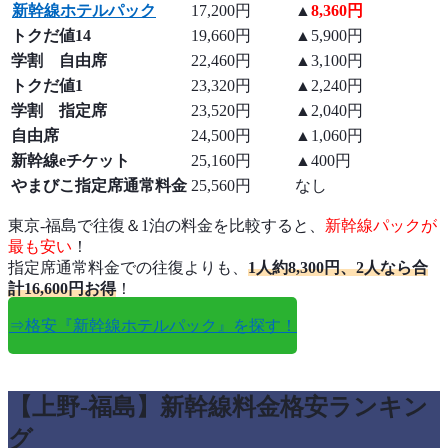
新幹線ホテルパック
17,200円
▲
8,360円
トクだ値14
19,660円
▲5,900円
学割 自由席
22,460円
▲3,100円
トクだ値1
23,320円
▲2,240円
学割 指定席
23,520円
▲2,040円
自由席
24,500円
▲1,060円
新幹線eチケット
25,160円
▲400円
やまびこ指定席通常料金
25,560円
なし
東京-福島で往復＆1泊の料金を比較すると、
新幹線パックが
最も安い
！
指定席通常料金での往復よりも、
1人約8,300円、2人なら合
計16,600円お得
！
⇒格安『新幹線ホテルパック』を探す！
【上野-福島】新幹線料金格安ランキン
グ