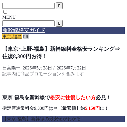
MENU
新幹線格安ガイド
東京-福島
PR
【東京･上野-福島】新幹線料金格安ランキング⇒
往復8,300円お得！
日高陽一
2026年5月28日
/
2026年7月22日
記事内に商品プロモーションを含みます
東京-福島を新幹線で
格安に往復したい方
必見！
指定席通常料金9,330円は⇒【
最安値
】約
5,150円
に！
【東京-福島】新幹線の最安値がわかる！