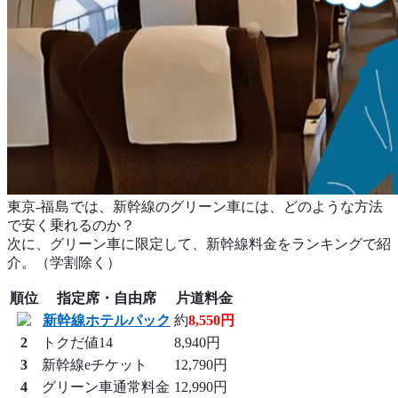
東京-
福島
では、新幹線のグリーン車には、どのような方法
で安く乗れるのか？
次に、グリーン車に限定して、新幹線料金をランキングで紹
介。（学割除く）
順位
指定席・自由席
片道料金
新幹線ホテルパック
約
8,550円
2
トクだ値14
8,940円
3
新幹線eチケット
12,790円
4
グリーン車通常料金
12,990円