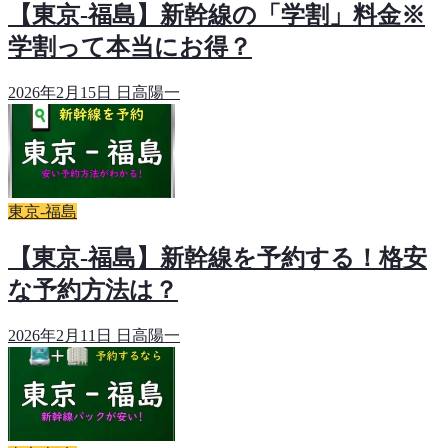
【東京-福島】新幹線の「学割」料金※
学割って本当にお得？
2026年2月15日
日高陽一
東京-福島
【東京-福島】新幹線を予約する！格安
な予約方法は？
2026年2月11日
日高陽一