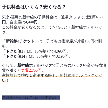
子供料金はいくら？安くなる？
東京-福島の新幹線の子供料金は、通常きっぷで指定席
4,660
円
、自由席は
4,440円
。
この料金が安くなるのは、えきねっと・新幹線ホテルパッ
ク。
「
新幹線eチケット
」は、子どもは指定席が片道100円の割
引。
「
トクだ値1
」は、10％割引で4,090円。
「
トクだ値14
」は、30％割引で3,190円。
そして、
新幹線ホテルパック
で子どものパック料金から宿泊
費を引くと
実質2,750円
。
家族旅行で往復＆宿泊する時も、新幹線ホテルパックが安
い
！
新幹線パックはこれがおすすめ！