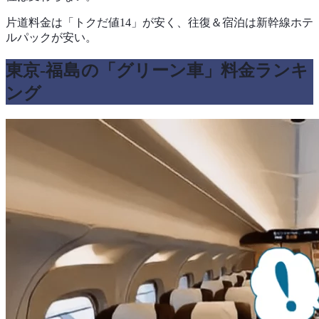
片道料金は「トクだ値14」が安く、往復＆宿泊は新幹線ホテ
ルパックが安い。
東京-
福島
の「グリーン車」料金ランキ
ング