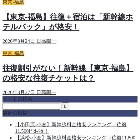
東京-福島
【東京-福島】往復＋宿泊は「新幹線ホ
テルパック」が格安！
2026年3月24日
日高陽一
東京-福島
往復割引がない！新幹線【東京‐福島】
の格安な往復チケットは？
2026年3月27日
日高陽一
サイト内検索
最近の投稿
【小田原-小倉】新幹線料金格安ランキング⇒往復
11,500円お得！
【浜松-小倉】新幹線料金格安ランキング⇒往復11,800