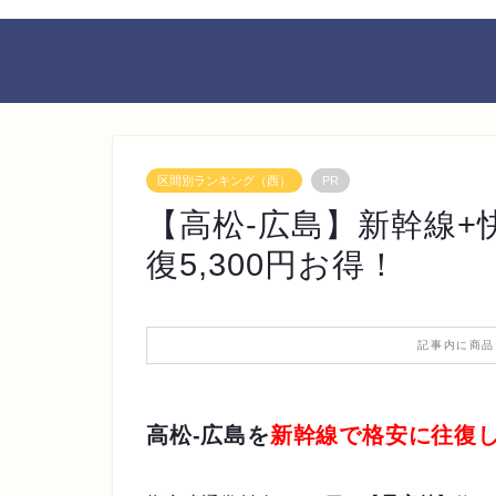
区間別ランキング（西）
PR
【高松-広島】新幹線
復5,300円お得！
記事内に商品
高松-広島を
新幹線で格安に往復