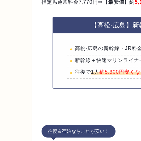
指定席通常料金7,770円⇒【
最安値
】約
5,
【高松-広島】
高松-広島の新幹線・JR料
新幹線＋快速マリンライナ
往復で
1人
約5,300円安く
往復＆宿泊ならこれが安い！