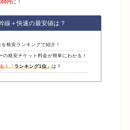
100
円
に！
新幹線＋快速の最安値は？
金を格安ランキングで紹介！
ーの格安チケット料金が簡単にわかる！
なる
！「
ランキング1位
」
は？