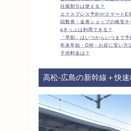
往復割引は使える？
エクスプレス予約やスマートE
回数券・金券ショップの格安チ
eきっぷは利用できる？
「早割」はいつからいつまで予
年末年始・GW・お盆に安い方
子供料金は？
高松-広島の新幹線＋快