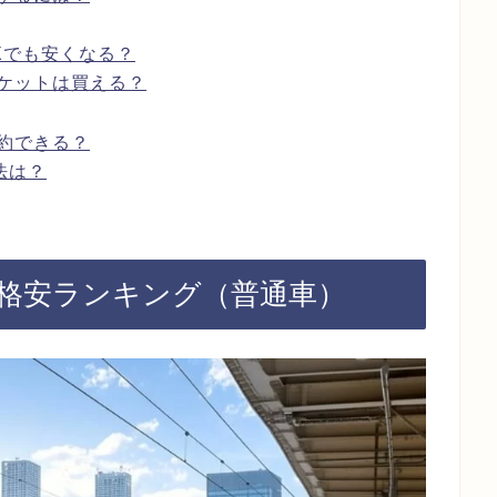
Xでも安くなる？
ケットは買える？
約できる？
法は？
速格安ランキング（普通車）