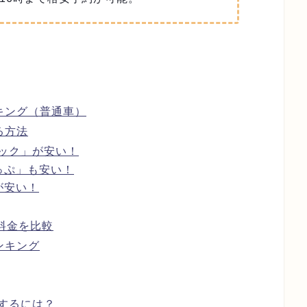
キング（普通車）
る方法
ック」が安い！
っぷ」も安い！
が安い！
料金を比較
ンキング
するには？