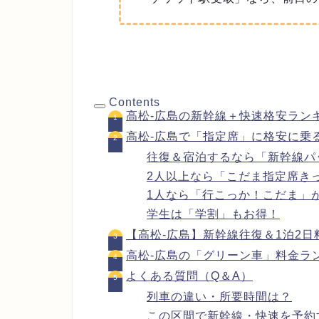
Contents
高松-広島の新幹線＋快速格安ラン
高松-広島で「指定席」に格安に乗
往復＆宿泊するなら「新幹線パ
2人以上なら「こだま指定席き
1人なら「行こっか！こだま」
学生は「学割」もお得！
【高松-広島】新幹線往復＆1泊2日
高松-広島の「グリーン車」料金ラ
よくある質問（Q＆A）
列車の違い・所要時間は？
この区間で新幹線・快速を予約