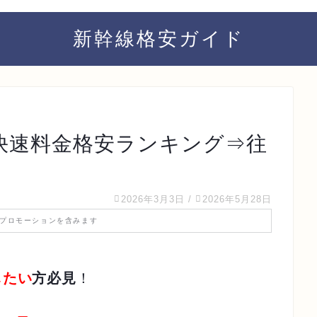
新幹線格安ガイド
+快速料金格安ランキング⇒往
2026年3月3日
/
2026年5月28日
プロモーションを含みます
したい
方必見
！