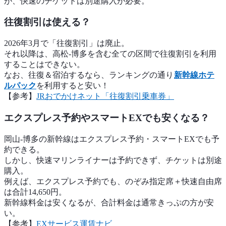
が、快速のチケットは別途購入が必要。
往復割引は使える？
2026年3月で「往復割引」は廃止。
それ以降は、高松-博多を含む全ての区間で往復割引を利用
することはできない。
なお、往復＆宿泊するなら、ランキングの通り
新幹線ホテ
ルパック
を利用すると安い！
【参考】
JRおでかけネット「往復割引乗車券」
エクスプレス予約やスマートEXでも安くなる？
岡山-博多の新幹線はエクスプレス予約・スマートEXでも予
約できる。
しかし、快速マリンライナーは予約できず、チケットは別途
購入。
例えば、エクスプレス予約でも、のぞみ指定席＋快速自由席
は合計14,650円。
新幹線料金は安くなるが、合計料金は通常きっぷの方が安
い。
【参考】
EXサービス運賃ナビ