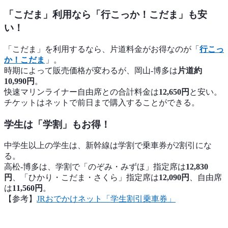
「こだま」利用なら「行こっか！こだま」も安
い！
「こだま」を利用するなら、片道料金がお得なのが「
行こっ
か！こだま
」。
時期によって販売価格が変わるが、岡山-博多は
片道約
10,990円
。
快速マリンライナー自由席との合計料金は
12,650円
と安い。
チケットはネットで前日まで購入することができる。
学生は「学割」もお得！
中学生以上の学生は、新幹線は学割で乗車券が2割引にな
る。
高松-博多は、学割で「のぞみ・みずほ」指定席は
12,830
円
、「ひかり・こだま・さくら」指定席は
12,090円
、自由席
は
11,560円
。
【参考】
JRおでかけネット「学生割引乗車券」