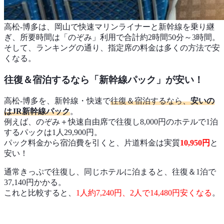
高松-博多は、岡山で快速マリンライナーと新幹線を乗り継
ぎ、所要時間は「のぞみ」利用で合計約2時間50分～3時間。
そして、ランキングの通り、指定席の料金は多くの方法で安
くなる。
往復＆宿泊するなら「新幹線パック」が安い！
高松-博多を、新幹線・快速で
往復＆宿泊するなら、
安いの
はJR新幹線パック
。
例えば、のぞみ＋快速自由席で往復し8,000円のホテルで1泊
するパックは1人29,900円。
パック料金から宿泊費を引くと、片道料金は実質
10,950円
と
安い！
通常きっぷで往復し、同じホテルに泊まると、往復＆1泊で
37,140円かかる。
これと比較すると、
1人約7,240円、2人で14,480円安くなる
。