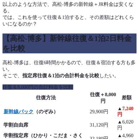
以上のような方法で、高松-博多の新幹線＋JR料金は安くな
る。
では、これを使って往復＆1泊すると、その差額はどれくら
いになるのか？
【高松-博多】新幹線往復＆1泊2日料金
を比較
高松-博多は、往復6時間かかるので、往復＆宿泊する方も多
い。
そこで、
指定席往復＆1泊の合計料金を比較
したい。
往復＆8,000円の合計料金を比較
往復＋8,000
往復方法
差額
円
▲
7,240
新幹線パック
（のぞみ）
29,900円
円
▲6,020
学割自由席
31,120円
円
学割指定席（ひかり・こだま・さく
▲4,960
32,180円