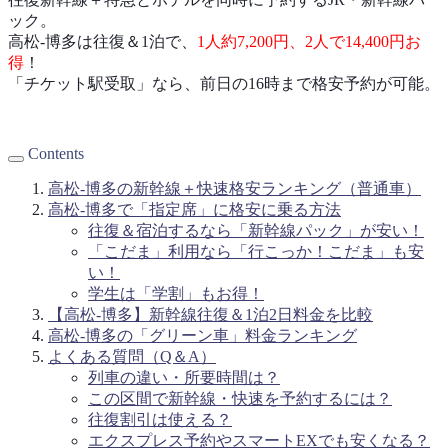
ック。
高松-博多は往復＆1泊で、
1人約7,200円、2人で14,400円お
得
！
「チケット駅受取」なら、前日の16時まで格安予約が可能。
Contents
高松-博多の新幹線＋快速格安ランキング（普通車）
高松-博多で「指定席」に格安に乗る方法
往復＆宿泊するなら「新幹線パック」が安い！
「こだま」利用なら「行こっか！こだま」も安
い！
学生は「学割」もお得！
【高松-博多】新幹線往復＆1泊2日料金を比較
高松-博多の「グリーン車」料金ランキング
よくある質問（Q＆A）
列車の違い・所要時間は？
この区間で新幹線・快速を予約するには？
往復割引は使える？
エクスプレス予約やスマートEXでも安くなる？