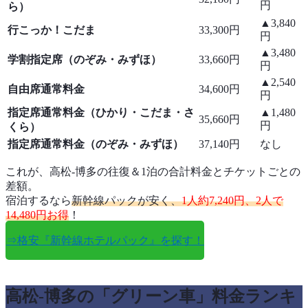
円
ら）
▲3,840
行こっか！こだま
33,300円
円
▲3,480
学割指定席（のぞみ・みずほ）
33,660円
円
▲2,540
自由席通常料金
34,600円
円
指定席通常料金（ひかり・こだま・さ
▲1,480
35,660円
円
くら）
指定席通常料金（のぞみ・みずほ）
37,140円
なし
これが、高松-博多の往復＆1泊の合計料金とチケットごとの
差額。
宿泊するなら
新幹線パックが安く、
1人約7,240円、2人で
14,480円お得
！
⇒格安『新幹線ホテルパック』を探す！
高松-博多の「グリーン車」料金ランキ