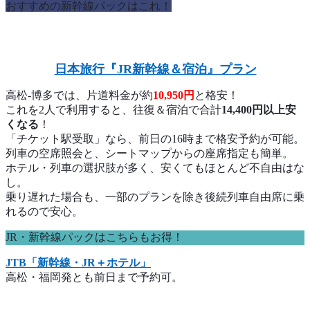
おすすめの新幹線パックはこれ！
日本旅行『JR新幹線＆宿泊』プラン
高松-博多では、片道料金が約
10,950円
と格安！
これを2人で利用すると、往復＆宿泊で合計
14,400円以上安
くなる
！
「チケット駅受取」なら、前日の16時まで格安予約が可能。
列車の空席照会と、シートマップからの座席指定も簡単。
ホテル・列車の選択肢が多く、安くてもほとんど不自由はな
し。
乗り遅れた場合も、一部のプランを除き後続列車自由席に乗
れるので安心。
JR・新幹線パックはこちらもお得！
JTB「新幹線・JR＋ホテル」
高松・福岡発とも前日まで予約可。