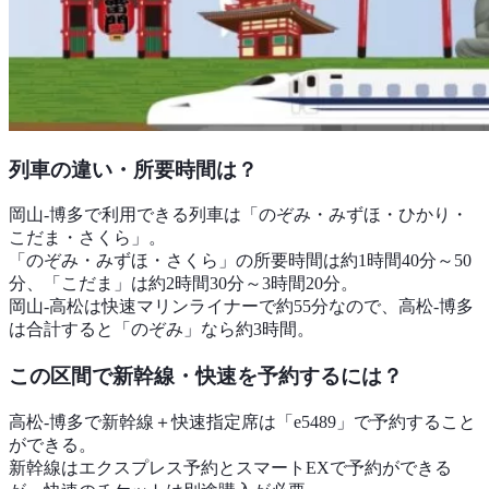
列車の違い・所要時間は？
岡山-博多で利用できる列車は「のぞみ・みずほ・ひかり・
こだま・さくら」。
「のぞみ・みずほ・さくら」の所要時間は約1時間40分～50
分、「こだま」は約2時間30分～3時間20分。
岡山-高松は快速マリンライナーで約55分なので、高松-博多
は合計すると「のぞみ」なら約3時間。
この区間で新幹線・快速を予約するには？
高松-博多で新幹線＋快速指定席は「e5489」で予約すること
ができる。
新幹線はエクスプレス予約とスマートEXで予約ができる