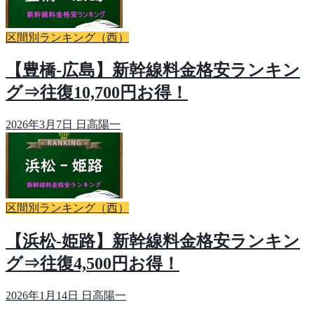
区間別ランキング（西）
【豊橋-広島】新幹線料金格安ランキン
グ⇒往復10,700円お得！
2026年3月7日
日高陽一
区間別ランキング（西）
【浜松-姫路】新幹線料金格安ランキン
グ⇒往復4,500円お得！
2026年1月14日
日高陽一