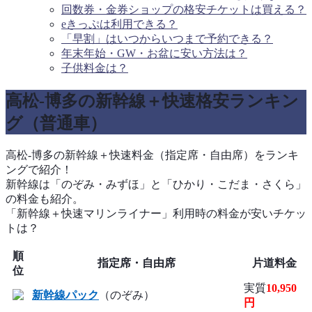
回数券・金券ショップの格安チケットは買える？
eきっぷは利用できる？
「早割」はいつからいつまで予約できる？
年末年始・GW・お盆に安い方法は？
子供料金は？
高松-博多の新幹線＋快速格安ランキン
グ（普通車）
高松-博多の新幹線＋快速料金（指定席・自由席）をランキ
ングで紹介！
新幹線は「のぞみ・みずほ」と「ひかり・こだま・さくら」
の料金も紹介。
「新幹線＋快速マリンライナー」利用時の料金が安いチケッ
トは？
順
指定席・自由席
片道料金
位
実質
10,950
新幹線パック
（のぞみ）
円