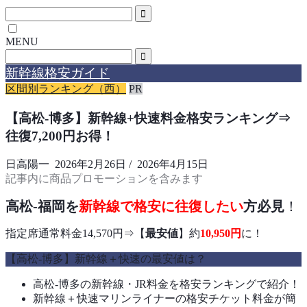
MENU
新幹線格安ガイド
区間別ランキング（西）
PR
【高松-博多】新幹線+快速料金格安ランキング⇒
往復7,200円お得！
日高陽一
2026年2月26日
/
2026年4月15日
記事内に商品プロモーションを含みます
高松-福岡を
新幹線で格安に往復したい
方必見
！
指定席通常料金14,570円⇒【
最安値
】約
10,950
円
に！
【高松-博多】新幹線＋快速の最安値は？
高松-博多の新幹線・JR料金を格安ランキングで紹介！
新幹線＋快速マリンライナーの格安チケット料金が簡