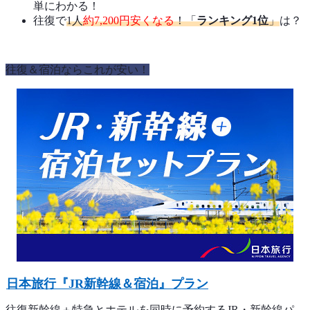
単にわかる！
往復で
1人
約7,200円安くなる
！「
ランキング1位
」
は？
往復＆宿泊ならこれが安い！
日本旅行『JR新幹線＆宿泊』プラン
往復新幹線＋特急とホテルを同時に予約するJR・新幹線パ