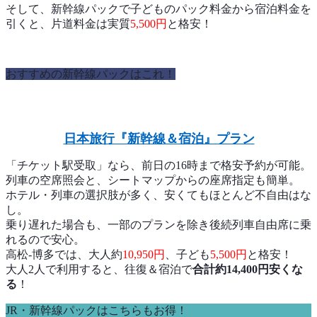
そして、新幹線パックで子どものパック料金から宿泊料金を
引くと、片道料金は実質
5,500円
と格安！
おすすめの新幹線パックはこれ！
日本旅行『新幹線＆宿泊』プラン
「チケット駅受取」なら、前日の16時まで格安予約が可能。
列車の空席照会と、シートマップからの座席指定も簡単。
ホテル・列車の選択肢が多く、安くてもほとんど不自由はな
し。
乗り遅れた場合も、一部のプランを除き後続列車自由席に乗
れるので安心。
高松-博多では、大人約
10,950円
、子ども
5,500円
と格安！
大人2人で利用すると、往復＆宿泊で
合計約14,400円安くな
る
！
JR・新幹線パックはこちらもお得！