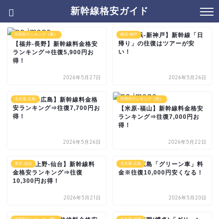
新幹線格安ガイド
【新横浜-新神戸】新幹線「日
区間別ランキング（東）
横浜-神戸
帰り」の往復はツアーが安
【福井-長野】新幹線料金格安
い！
ランキング⇒往復5,900円お
得！
2026年5月27日
2026年5月26日
【名古屋-広島】新幹線料金格
名古屋-広島
区間別ランキング（西）
安ランキング⇒往復7,700円お
【米原-福山】新幹線料金格安
得！
ランキング⇒往復7,000円お
得！
2026年5月26日
2026年5月22日
【東京･上野-仙台】新幹線料
名古屋-広島「グリーン車」料
東京-仙台
名古屋-広島
金格安ランキング⇒往復
金※往復10,000円安くなる！
10,300円お得！
2026年5月21日
2026年5月20日