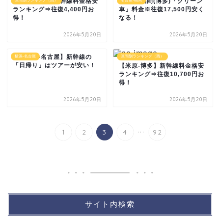
【三島-京都】新幹線料金格安
名古屋-福岡(博多)「グリーン
区間別ランキング（西）
名古屋-福岡
ランキング⇒往復4,400円お
車」料金※往復17,500円安く
得！
なる！
2026年5月20日
2026年5月20日
【新横浜-名古屋】新幹線の
横浜-名古屋
区間別ランキング（西）
「日帰り」はツアーが安い！
【米原-博多】新幹線料金格安
ランキング⇒往復10,700円お
得！
2026年5月20日
2026年5月20日
...
1
2
3
4
92
サイト内検索