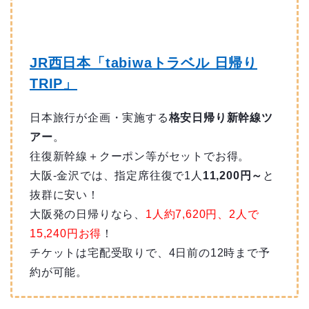
JR西日本「tabiwaトラベル 日帰り
TRIP」
日本旅行が企画・実施する
格安日帰り新幹線ツ
アー
。
往復新幹線＋クーポン等がセットでお得。
大阪-金沢では、指定席往復で1人
11,200円～
と
抜群に安い！
大阪発の日帰りなら、
1人約7,620円、2人で
15,240円お得
！
チケットは宅配受取りで、4日前の12時まで予
約が可能。