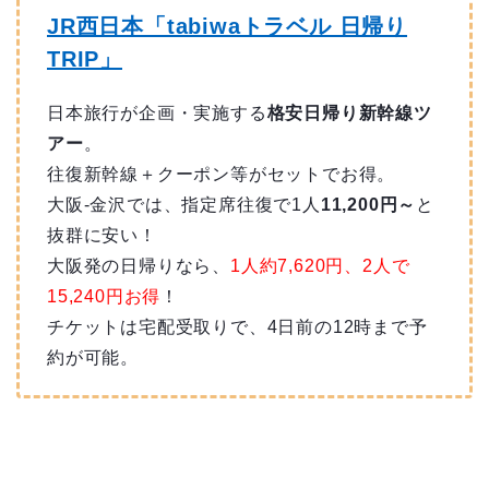
JR西日本「tabiwaトラベル 日帰り
TRIP」
日本旅行が企画・実施する
格安日帰り新幹線ツ
アー
。
往復新幹線＋クーポン等がセットでお得。
大阪-金沢では、指定席往復で1人
11,200円～
と
抜群に安い！
大阪発の日帰りなら、
1人約7,620円、2人で
15,240円お得
！
チケットは宅配受取りで、4日前の12時まで予
約が可能。