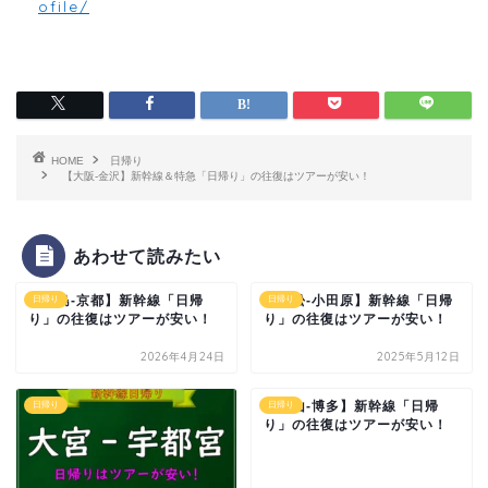
ofile/
HOME
日帰り
【大阪-金沢】新幹線＆特急「日帰り」の往復はツアーが安い！
あわせて読みたい
【三島-京都】新幹線「日帰
【浜松-小田原】新幹線「日帰
日帰り
日帰り
り」の往復はツアーが安い！
り」の往復はツアーが安い！
2026年4月24日
2025年5月12日
【福山-博多】新幹線「日帰
日帰り
日帰り
り」の往復はツアーが安い！