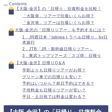
Contents
【大阪-金沢】の「日帰り」往復料金を比較！
「大阪発」ツアーで往復いくらお得？
「金沢発」ツアーは往復いくらお得？
大阪-金沢の「日帰りツアー」を予約するには？
1．JR西日本「tabiwaトラベル日帰り」by日
本旅行
2．JTB「JR・新幹線日帰りツアー」
3．東武トップツアーズ「スゴ得」日帰り
【大阪-金沢】日帰りQ＆A
学割よりも日帰りツアーがお得？
グリーン車での日帰りも安い？
予約はいつから？前日予約はできる？
子供料金も日帰りツアーが安い？
平日・土日祝では料金は変わる？
【大阪-金沢】の「日帰り」往復料金