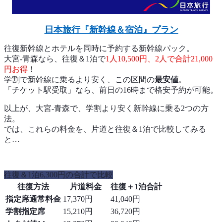
日本旅行『新幹線＆宿泊』プラン
往復新幹線とホテルを同時に予約する新幹線パック。
大宮-青森なら、往復＆1泊で
1人10,500円、2人で合計21,000
円お得
！
学割で新幹線に乗るより安く、この区間の
最安値
。
「チケット駅受取」なら、前日の16時まで格安予約が可能。
以上が、大宮-青森で、学割より安く新幹線に乗る2つの方
法。
では、これらの料金を、片道と往復＆1泊で比較してみる
と…
往復＆1泊6,300円の合計で比較
往復方法
片道料金
往復＋1泊合計
指定席通常料金
17,370円
41,040円
学割指定席
15,210円
36,720円