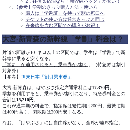
2．往復＆宿泊なら「新幹線パック」が安い！
【参考】学割のきっぷ購入方法・使い方
購入は「学割証」を持って駅の窓口へ
チケットの使い方は通常きっぷと同じ
在来線を含む区間での購入がお得！
大宮‐新青森の新幹線「学割」料金は？
片道の距離が101キロ以上の区間では、学生は「学割」で新
幹線に乗ると安くなる。
「学割」が適用されると、乗車券が2割引
。（特急券は割引
対象外）
【参考】
JR東日本「割引乗車券」
大宮‐新青森は、はやぶさ指定席通常料金は
17,370円
。
学割を利用すると、乗車券が2割引になり、特急券料金との
合計は
15,210円
。
これが通常期の料金で、指定席は繁忙期は200円、最繁忙期
は400円高く、閑散期は200円安くなる。
なお、「はやぶさ」には自由席がなく、全席が座席指定。