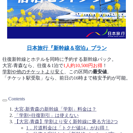
日本旅行『新幹線＆宿泊』プラン
往復新幹線とホテルを同時に予約する新幹線パック。
大宮-青森なら、往復＆1泊で
1人約10,500円お得
！
学割や他のチケットより安く
、この区間の
最安値
。
「チケット駅受取」なら、前日の16時まで格安予約が可能。
Contents
大宮‐新青森の新幹線「学割」料金は？
「学割×往復割引」は使えない
【大宮‐青森】学割より安く新幹線に乗る方法2つ
1．片道料金は「トクだ値14」がお得！