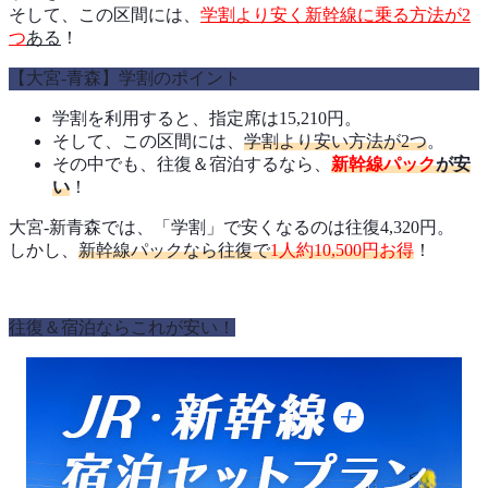
そして、この区間には、
学割より安く新幹線に乗る方法が2
つ
ある
！
【大宮‐青森】学割のポイント
学割を利用すると、指定席は15,210円。
そして、この区間には、
学割より安い方法が2つ
。
その中でも、往復＆宿泊するなら、
新幹線パック
が安
い
！
大宮‐新青森では、「学割」で安くなるのは往復4,320円。
しかし、
新幹線パックなら往復で
1人約10,500円お得
！
往復＆宿泊ならこれが安い！