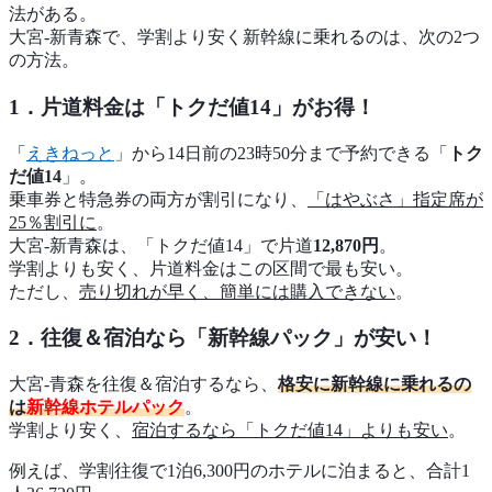
法がある。
大宮‐新青森で、学割より安く新幹線に乗れるのは、次の2つ
の方法。
1．片道料金は「トクだ値14」がお得！
「
えきねっと
」から14日前の23時50分まで予約できる「
トク
だ値14
」。
乗車券と特急券の両方が割引になり、
「はやぶさ」指定席が
25％割引に
。
大宮-新青森は、「トクだ値14」で片道
12,870円
。
学割よりも安く、片道料金はこの区間で最も安い。
ただし、
売り切れが早く、簡単には購入できない
。
2．往復＆宿泊なら「新幹線パック」が安い！
大宮-青森を往復＆宿泊するなら、
格安に新幹線に乗れるの
は
新幹線ホテルパック
。
学割より安く、
宿泊するなら「トクだ値14」よりも安い
。
例えば、学割往復で1泊6,300円のホテルに泊まると、合計1