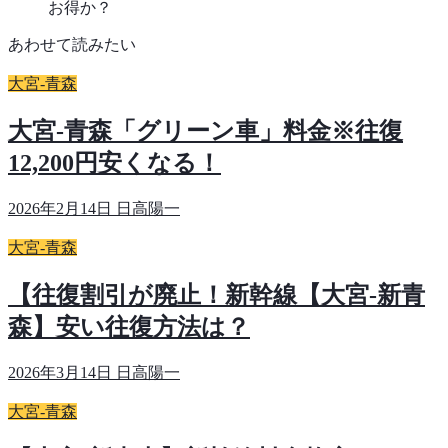
お得か？
あわせて読みたい
大宮-青森
大宮-青森「グリーン車」料金※往復
12,200円安くなる！
2026年2月14日
日高陽一
大宮-青森
【往復割引が廃止！新幹線【大宮-新青
森】安い往復方法は？
2026年3月14日
日高陽一
大宮-青森