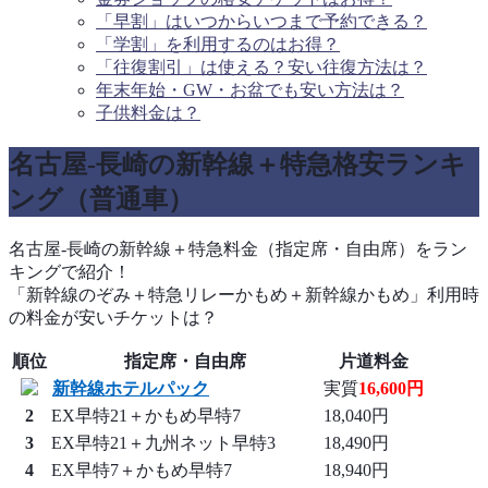
「早割」はいつからいつまで予約できる？
「学割」を利用するのはお得？
「往復割引」は使える？安い往復方法は？
年末年始・GW・お盆でも安い方法は？
子供料金は？
名古屋-長崎の新幹線＋特急格安ランキ
ング（普通車）
名古屋-長崎の新幹線＋特急料金（指定席・自由席）をラン
キングで紹介！
「新幹線のぞみ＋特急リレーかもめ＋新幹線かもめ」利用時
の料金が安いチケットは？
順位
指定席・自由席
片道料金
新幹線ホテルパック
実質
16,600円
2
EX早特21＋かもめ早特7
18,040円
3
EX早特21＋九州ネット早特3
18,490円
4
EX早特7＋かもめ早特7
18,940円