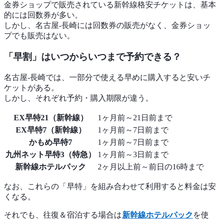
金券ショップで販売されている新幹線格安チケットは、基本
的には回数券が多い。
しかし、名古屋-長崎には回数券の販売がなく、金券ショッ
プでも販売はない。
「早割」はいつからいつまで予約できる？
名古屋-長崎では、一部分で使える早めに購入すると安いチ
ケットがある。
しかし、それぞれ予約・購入期限が違う。
EX早特21（新幹線）
1ヶ月前～21日前まで
EX早特7（新幹線）
1ヶ月前～7日前まで
かもめ早特7
1ヶ月前～7日前まで
九州ネット早特3（特急）
1ヶ月前～3日前まで
新幹線ホテルパック
2ヶ月以上前～前日の16時まで
なお、これらの「早特」を組み合わせて利用すると料金は安
くなる。
それでも、往復＆宿泊する場合は
新幹線ホテルパック
を使