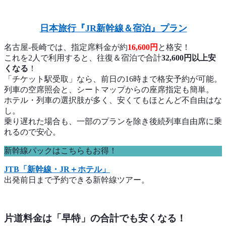
日本旅行『JR新幹線＆宿泊』プラン
名古屋-長崎では、指定席料金が約
16,600円
と格安！
これを2人で利用すると、往復＆宿泊で合計
32,600円以上安
くなる
！
「チケット駅受取」なら、前日の16時まで格安予約が可能。
列車の空席照会と、シートマップからの座席指定も簡単。
ホテル・列車の選択肢が多く、安くてもほとんど不自由はな
し。
乗り遅れた場合も、一部のプランを除き後続列車自由席に乗
れるので安心。
新幹線パックはこちらもお得！
JTB「新幹線・JR＋ホテル」
出発前日まで予約できる新幹線ツアー。
片道料金は「早特」の合計でも安くなる！