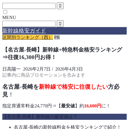
MENU
新幹線格安ガイド
区間別ランキング（西）
PR
【名古屋-長崎】新幹線+特急料金格安ランキング
⇒往復16,300円お得！
日高陽一
2026年2月7日
/
2026年4月3日
記事内に商品プロモーションを含みます
名古屋-長崎を
新幹線で格安に往復したい
方必
見
！
指定席通常料金24,770円⇒【
最安値
】約
16,600
円
に！
【名古屋-長崎】新幹線の最安値は？
名古屋-長崎の新幹線料金を格安ランキングで紹介！