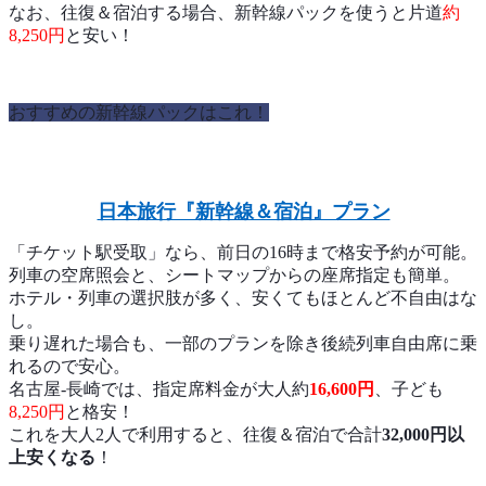
なお、往復＆宿泊する場合、新幹線パックを使うと片道
約
8,250円
と安い！
おすすめの新幹線パックはこれ！
日本旅行『新幹線＆宿泊』プラン
「チケット駅受取」なら、前日の16時まで格安予約が可能。
列車の空席照会と、シートマップからの座席指定も簡単。
ホテル・列車の選択肢が多く、安くてもほとんど不自由はな
し。
乗り遅れた場合も、一部のプランを除き後続列車自由席に乗
れるので安心。
名古屋-長崎では、指定席料金が大人約
16,600円
、子ども
8,250円
と格安！
これを大人2人で利用すると、往復＆宿泊で合計
32,000円以
上安くなる
！