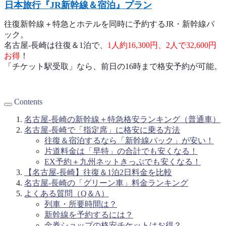
日本旅行『JR新幹線＆宿泊』プラン
往復新幹線＋特急とホテルを同時に予約するJR・新幹線パ
ック。
名古屋-長崎は往復＆1泊で、
1人約16,300円、2人で32,600円
お得
！
「チケット駅受取」なら、前日の16時まで格安予約が可能。
Contents
名古屋-長崎の新幹線＋特急格安ランキング（普通車）
名古屋-長崎で「指定席」に格安に乗る方法
往復＆宿泊するなら「新幹線パック」が安い！
片道料金は「早特」の合計でも安くなる！
EX予約＋九州ネットきっぷでも安くなる！
【名古屋-長崎】往復＆1泊2日料金を比較
名古屋-長崎の「グリーン車」料金ランキング
よくある質問（Q＆A）
列車・所要時間は？
新幹線を予約するには？
金券ショップの格安チケットはお得？