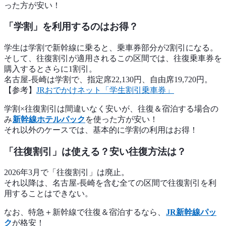
った方が安い！
「学割」を利用するのはお得？
学生は学割で新幹線に乗ると、乗車券部分が2割引になる。
そして、往復割引が適用されるこの区間では、往復乗車券を
購入するとさらに1割引。
名古屋-長崎は学割で、指定席22,130円、自由席19,720円。
【参考】
JRおでかけネット「学生割引乗車券」
学割×往復割引は間違いなく安いが、往復＆宿泊する場合の
み
新幹線ホテルパック
を使った方が安い！
それ以外のケースでは、基本的に学割の利用はお得！
「往復割引」は使える？安い往復方法は？
2026年3月で「往復割引」は廃止。
それ以降は、名古屋-長崎を含む全ての区間で往復割引を利
用することはできない。
なお、特急＋新幹線で往復＆宿泊するなら、
JR新幹線パッ
ク
が格安！