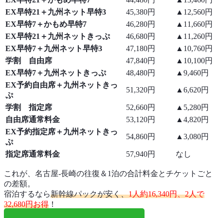
EX早特21＋九州ネット早特3
45,380円
▲12,560円
EX早特7＋かもめ早特7
46,280円
▲11,660円
EX早特21＋九州ネットきっぷ
46,680円
▲11,260円
EX早特7＋九州ネット早特3
47,180円
▲10,760円
学割 自由席
47,840円
▲10,100円
EX早特7＋九州ネットきっぷ
48,480円
▲9,460円
EX予約自由席＋九州ネットきっ
51,320円
▲6,620円
ぷ
学割 指定席
52,660円
▲5,280円
自由席通常料金
53,120円
▲4,820円
EX予約指定席＋九州ネットきっ
54,860円
▲3,080円
ぷ
指定席通常料金
57,940円
なし
これが、名古屋-長崎の往復＆1泊の合計料金とチケットごと
の差額。
宿泊するなら
新幹線パックが安く、
1人約16,340円、2人で
32,680円お得
！