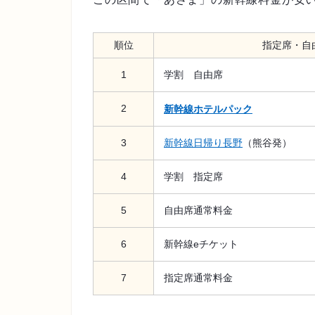
順位
指定席・自
1
学割 自由席
2
新幹線ホテルパック
3
新幹線日帰り長野
（熊谷発）
4
学割 指定席
5
自由席通常料金
6
新幹線eチケット
7
指定席通常料金