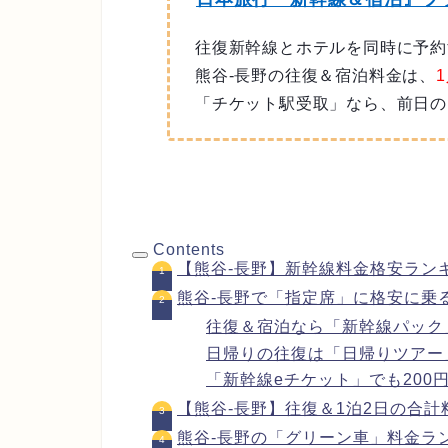
往復新幹線とホテルを同時に予約
熊谷-長野の往復＆宿泊料金は、
1
「チケット駅受取」なら、前日の
Contents
【熊谷-長野】新幹線料金格安ラン
熊谷-長野で「指定席」に格安に乗
往復＆宿泊なら「新幹線パック
日帰りの往復は「日帰りツアー
「新幹線eチケット」でも200
【熊谷-長野】往復＆1泊2日の合計
熊谷-長野の「グリーン車」料金ラ