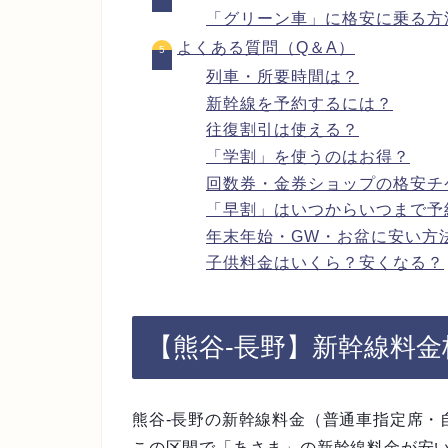
「グリーン車」に格安に乗る方
よくある質問（Q＆A）
列車・所要時間は？
新幹線を予約するには？
往復割引は使える？
「学割」を使うのはお得？
回数券・金券ショップの格安チ
「早割」はいつからいつまで予
年末年始・GW・お盆に安い方
子供料金はいくら？安くなる？
【熊谷-長野】新幹線料
熊谷-長野の新幹線料金（普通車指定席・
この区間で「あさま」の新幹線料金が安