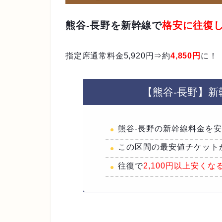
熊谷-長野を新幹線で
格安に往復
指定席通常料金5,920円⇒約
4,850円
に！
【熊谷-長野】
熊谷-長野の新幹線料金を
この区間の最安値チケット
往復で
2,100円以上安くな