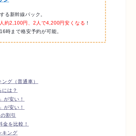
する新幹線パック。
人約2,100
円、2人で4,200円安くなる
！
16時まで格安予約が可能。
キング（普通車）
るには？
」が安い！
」が安い！
円の割引
料金を比較！
ンキング