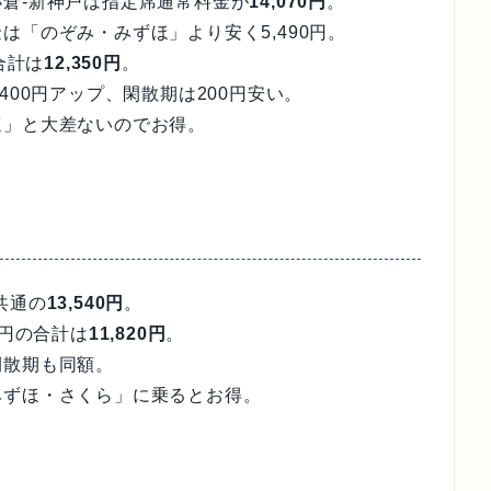
倉-新神戸は指定席通常料金が
14,070円
。
「のぞみ・みずほ」より安く5,490円。
合計は
12,350円
。
400円アップ、閑散期は200円安い。
ほ」と大差ないのでお得。
共通の
13,540円
。
0円の合計は
11,820円
。
閑散期も同額。
みずほ・さくら」に乗るとお得。