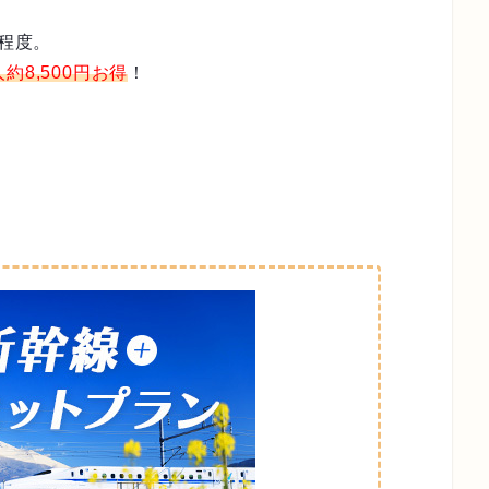
円程度。
人約8,500円お得
！