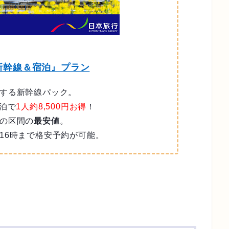
新幹線＆宿泊』プラン
する新幹線パック。
泊で
1人約8,500円お得
！
の区間の
最安値
。
16時まで格安予約が可能。