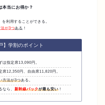
は本当にお得か？
」を利用することができる。
法が3つ
ある
！
神戸】学割のポイント
ほ指定席13,090円。
12,350円、自由席11,820円。
い方法が3つ
ある。
るなら、
新幹線パック
が最も安い
！