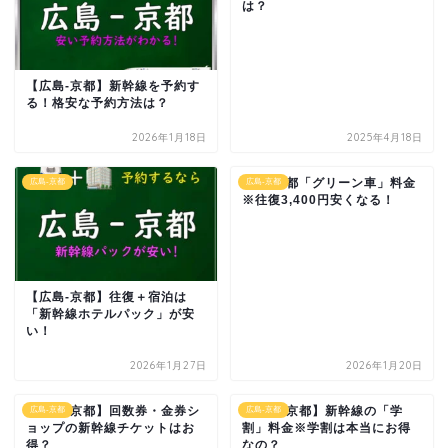
は？
【広島-京都】新幹線を予約す
る！格安な予約方法は？
2026年1月18日
2025年4月18日
広島-京都「グリーン車」料金
広島-京都
広島-京都
※往復3,400円安くなる！
【広島-京都】往復＋宿泊は
「新幹線ホテルパック」が安
い！
2026年1月27日
2026年1月20日
【広島-京都】回数券・金券シ
【広島-京都】新幹線の「学
広島-京都
広島-京都
ョップの新幹線チケットはお
割」料金※学割は本当にお得
得？
なの？