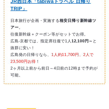
JR西日本「tabiwaトラベル 日帰り
TRIP」
日本旅行が企画・実施する
格安日帰り新幹線ツ
アー
。
往復新幹線＋クーポン等がセットでお得。
広島-京都では、指定席往復で1人
12,100円～
と
抜群に安い！
広島発の日帰りなら、
1人約11,700円、2人で
23,500円お得
！
2ヶ月以上前から前日～4日前の12時まで予約が
可能。