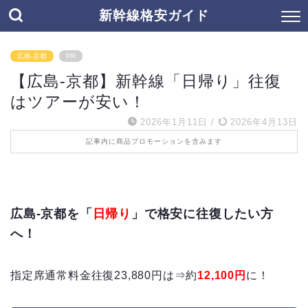
新幹線格安ガイド
広島-京都
PR
【広島-京都】新幹線「日帰り」往復
はツアーが安い！
2026年1月11日
/
2026年4月13日
記事内に商品プロモーションを含みます
広島-京都を「
日帰り
」で格安に往復したい方
へ！
指定席通常料金往復23,880円は⇒約
12,100円
に！