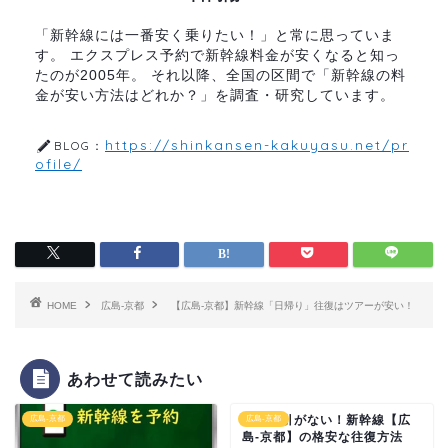
「新幹線には一番安く乗りたい！」と常に思っていま
す。 エクスプレス予約で新幹線料金が安くなると知っ
たのが2005年。 それ以降、全国の区間で「新幹線の料
金が安い方法はどれか？」を調査・研究しています。
https://shinkansen-kakuyasu.net/pr
BLOG：
ofile/
HOME
広島-京都
【広島-京都】新幹線「日帰り」往復はツアーが安い！
あわせて読みたい
往復割引がない！新幹線【広
広島-京都
広島-京都
島-京都】の格安な往復方法