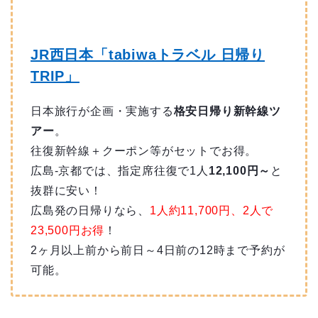
JR西日本「tabiwaトラベル 日帰り
TRIP」
日本旅行が企画・実施する
格安日帰り新幹線ツ
アー
。
往復新幹線＋クーポン等がセットでお得。
広島-京都では、指定席往復で1人
12,100円～
と
抜群に安い！
広島発の日帰りなら、
1人約11,700円、2人で
23,500円お得
！
2ヶ月以上前から前日～4日前の12時まで予約が
可能。