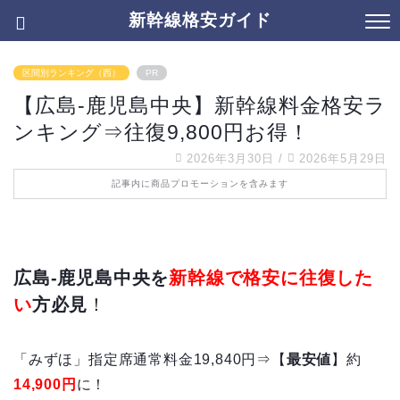
新幹線格安ガイド
区間別ランキング（西）
PR
【広島-鹿児島中央】新幹線料金格安ラ
ンキング⇒往復9,800円お得！
2026年3月30日
/
2026年5月29日
記事内に商品プロモーションを含みます
広島-鹿児島中央を
新幹線で格安に往復した
い
方必見
！
「みずほ」指定席通常料金19,840円⇒【
最安値
】約
14,900
円
に！