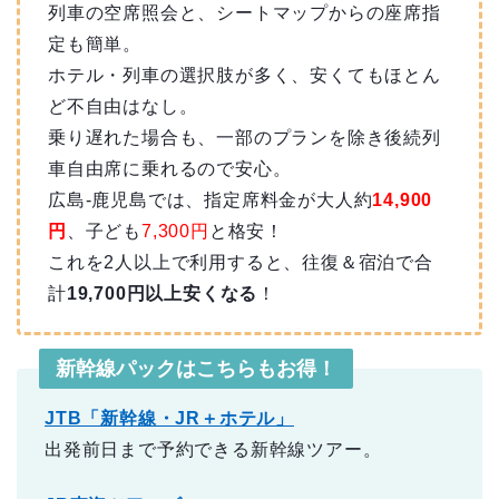
列車の空席照会と、シートマップからの座席指
定も簡単。
ホテル・列車の選択肢が多く、安くてもほとん
ど不自由はなし。
乗り遅れた場合も、一部のプランを除き後続列
車自由席に乗れるので安心。
広島-鹿児島では、指定席料金が大人約
14,900
円
、子ども
7,300円
と格安！
これを2人以上で利用すると、往復＆宿泊で合
計
19,700円以上安くなる
！
新幹線パックはこちらもお得！
JTB「新幹線・JR＋ホテル」
出発前日まで予約できる新幹線ツアー。