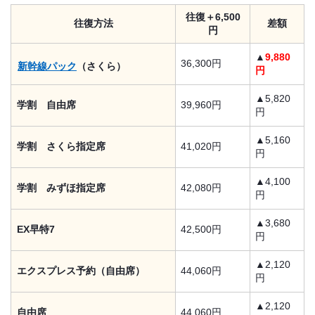
往復＋6,500
往復方法
差額
円
▲
9,880
36,300円
新幹線パック
（さくら）
円
▲5,820
学割 自由席
39,960円
円
▲5,160
学割 さくら指定席
41,020円
円
▲4,100
学割 みずほ指定席
42,080円
円
▲3,680
EX早特7
42,500円
円
▲2,120
エクスプレス予約（自由席）
44,060円
円
▲2,120
自由席
44,060円