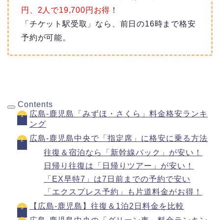
円、2人で19,700円お得
！
「チケット駅受取」なら、前日の16時まで格安
予約が可能。
Contents
広島-鹿児島「みずほ・さくら」料金格安ランキ
ング
広島-鹿児島中央で「指定席」に格安に乗る方法
往復＆宿泊なら「新幹線パック」が安い！
日帰り往復は「日帰りツアー」が安い！
「EX早特7」は7日前までの予約で安い
「エクスプレス予約」も片道料金がお得！
【広島-鹿児島】往復＆1泊2日料金を比較