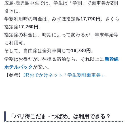
広島-鹿児島中央では、学生は「学割」で乗車券が2割
引きに。
学割利用時の料金は、みずほ指定席
17,790円
、さくら
指定席
17,260円
。
指定席の料金は、時期によって変わるが、年末年始等
も利用可。
そして、自由席は全列車同じで
16,730円
。
学割はお得だが、往復＆宿泊なら、それ以上に
新幹線
ホテルパック
が安い。
【参考】
JRおでかけネット「学生割引乗車券」
「バリ得こだま・つばめ」は利用できる？