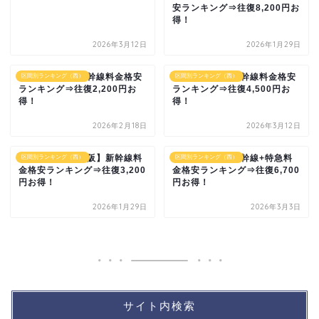
安ランキング⇒往復8,200円お
得！
2026年3月12日
2026年1月29日
【米原-浜松】新幹線料金格安
【福山-広島】新幹線料金格安
区間別ランキング（西）
区間別ランキング（西）
ランキング⇒往復2,200円お
ランキング⇒往復4,500円お
得！
得！
2026年2月18日
2026年3月12日
【岐阜羽島-新大阪】新幹線料
【広島-大分】新幹線+特急料
区間別ランキング（西）
区間別ランキング（西）
金格安ランキング⇒往復3,200
金格安ランキング⇒往復6,700
円お得！
円お得！
2026年1月29日
2026年3月3日
サイト内検索