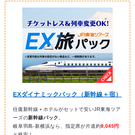
EXダイナミックパック（新幹線＋宿）
往復新幹線＋ホテルがセットで安いJR東海ツア
ーズの
新幹線パック
。
岐阜羽島-新横浜なら、指定席が片道約
9,045円
と格安！