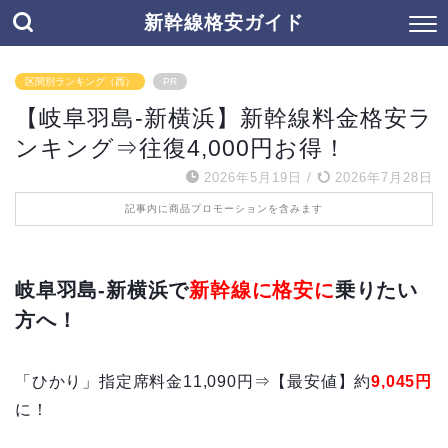
新幹線格安ガイド
区間別ランキング（西）
PR
【岐阜羽島-新横浜】新幹線料金格安ラ
ンキング⇒往復4,000円お得！
2026年5月19日
/
2026年7月28日
記事内に商品プロモーションを含みます
岐阜羽島-新横浜で
新幹線に格安に
乗りたい
方へ！
「ひかり」指定席料金11,090円⇒【最安値】約
9,045円
に！