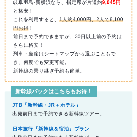
岐阜羽島-新横浜なら、指定席が片道約
9,045円
と格安！
これを利用すると、
1人約4,000円、2人で8,100
円お得
！
前日まで予約できますが、30日以上前の予約は
さらに格安！
列車・座席はシートマップから選ぶこともで
き、何度でも変更可能。
新幹線の乗り継ぎ予約も簡単。
新幹線パックはこちらもお得！
JTB「新幹線・JR＋ホテル」
出発前日まで予約できる新幹線ツアー。
日本旅行『新幹線＆宿泊』プラン