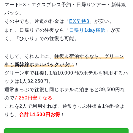
マートEX・エクスプレス予約・日帰りツアー・新幹線
パック。
その中でも、片道の料金は「
EX早特3
」が安い。
また、日帰りでの往復なら「
日帰り1day横浜
」が安
く、「ひかり」での往復も可能。
そして、それ以上に、
往復＆宿泊するなら、グリーン
車も
新幹線ホテルパック
が安い
！
グリーン車で往復し1泊10,000円のホテルを利用するパ
ックは1人32,250円。
通常きっぷで往復し同じホテルに泊まると39,500円な
ので
7,250円安くなる
。
これを2人で利用すれば、通常きっぷ往復＆1泊料金よ
りも、
合計14,500円お得
！