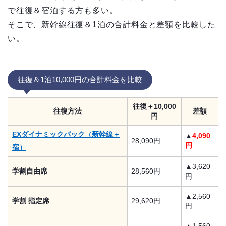
で往復＆宿泊する方も多い。
そこで、新幹線往復＆1泊の合計料金と差額を比較した
い。
往復＆1泊10,000円の合計料金を比較
往復＋10,000
往復方法
差額
円
EXダイナミックパック（新幹線＋
▲
4,090
28,090円
円
宿）
▲3,620
学割自由席
28,560円
円
▲2,560
学割 指定席
29,620円
円
▲1,560