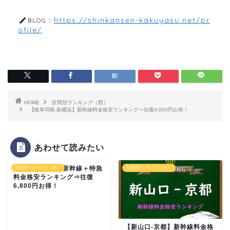
https://shinkansen-kakuyasu.net/pr
BLOG：
ofile/
HOME
区間別ランキング（西）
【岐阜羽島-新横浜】新幹線料金格安ランキング⇒往復4,000円お得！
あわせて読みたい
【新高岡-京都】新幹線＋特急
区間別ランキング（西）
区間別ランキング（西）
料金格安ランキング⇒往復
6,800円お得！
【新山口-京都】新幹線料金格