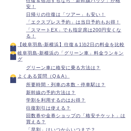
往復＆宿泊するなら「新幹線パック」が格
安！
日帰りの往復は「ツアー」も安い！
「エクスプレス予約」は当日予約もお得！
「スマートEX」でも指定席は200円安くな
る！
【岐阜羽島-新横浜】往復＆1泊2日の料金を比較
岐阜羽島-新横浜の「グリーン車」料金ランキン
グ
グリーン車に格安に乗る方法は？
よくある質問（Q＆A）
所要時間・列車の本数・停車駅は？
新幹線の予約方法は？
学割を利用するのはお得？
往復割引は使える？
回数券や金券ショップの「格安チケット」は
買える？
「早割」はいつからいつまで？