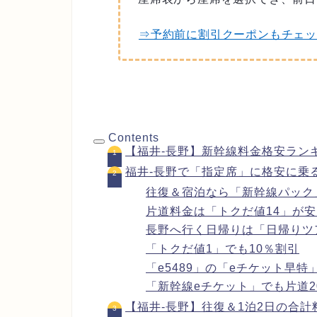
⇒予約前に割引クーポンもチェッ
Contents
【福井-長野】新幹線料金格安ラン
福井-長野で「指定席」に格安に乗
往復＆宿泊なら「新幹線パック
片道料金は「トクだ値14」が
長野へ行く日帰りは「日帰りツ
「トクだ値1」でも10％割引
「e5489」の「eチケット早特
「新幹線eチケット」でも片道2
【福井-長野】往復＆1泊2日の合計