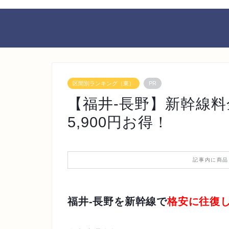
区間別ランキング（東）
PR
【福井-長野】新幹線
5,900円お得！
記事内に商品
福井-長野を新幹線で
格安に往復