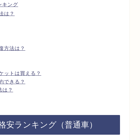
ンキング
法は？
復方法は？
ケットは買える？
約できる？
法は？
金格安ランキング（普通車）