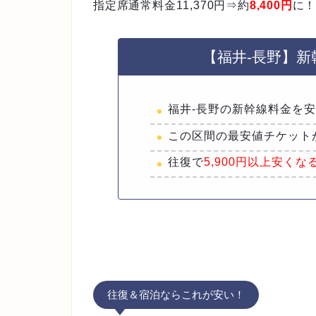
指定席通常料金11,370円⇒約
8,400円
に
【福井-長野】
福井-長野の新幹線料金を
この区間の最安値チケット
往復で
5,900円以上安くな
往復＆宿泊ならこれが安い！