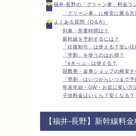
福井-長野の「グリーン車」料金ラ
「グリーン車」に格安に乗る方
よくある質問（Q＆A）
列車・所要時間は？
新幹線を予約するには？
「往復割引」は使える？安い往
「学割」を使うのはお得？
「eきっぷ」は使える？
回数券・金券ショップの格安チ
「早割」はいつからいつまで予
年末年始・GW・お盆に安い方
子供料金はいくら？安くなる？
【福井-長野】新幹線料