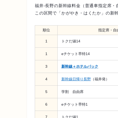
福井-長野の新幹線料金（普通車指定席・
この区間で「かがやき・はくたか」の新
順位
指定席・自
1
トクだ値14
1
eチケット早特14
3
新幹線＋ホテルパック
4
新幹線日帰り長野
（福井発）
5
学割 自由席
6
eチケット早特1
7
トクだ値1