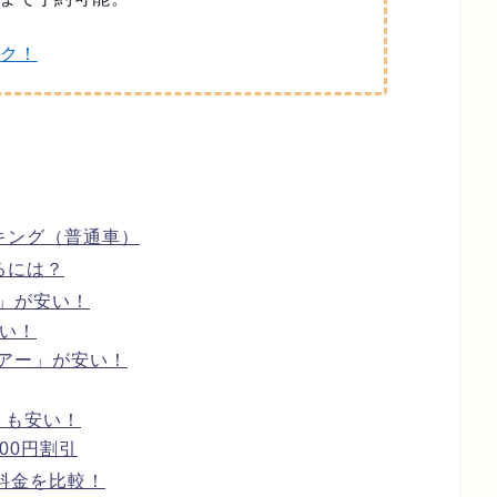
ク！
キング（普通車）
るには？
」が安い！
安い！
アー」が安い！
」も安い！
00円割引
料金を比較！