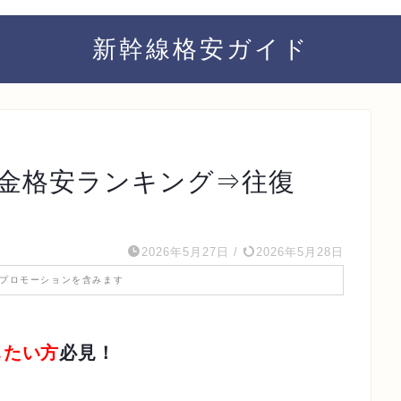
新幹線格安ガイド
料金格安ランキング⇒往復
2026年5月27日
/
2026年5月28日
プロモーションを含みます
したい方
必見！